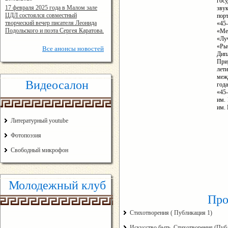
гос
14:24:00
17 февраля 2025 года в Малом зале
звук
ЦДЛ состоялся совместный
пор
творческий вечер писателя Леонида
«45
Подольского и поэта Сергея Каратова.
«Ме
«Лу
«Ры
Все
анонсы новостей
Дип
При
лет
меж
Видеосалон
год
«45
им.
им.
Литературный youtube
Фотопоэзия
Свободный микрофон
Молодежный клуб
Про
Стихотворения ( Публикация 1)
Искусство быть, Стихотворения (Пуб