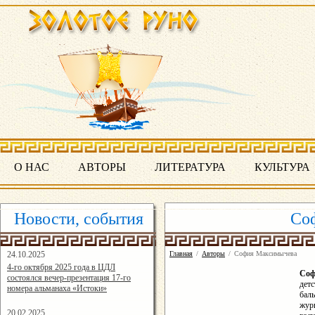
О НАС
АВТОРЫ
ЛИТЕРАТУРА
КУЛЬТУРА
Новости, события
Со
24.10.2025
Главная
/
Авторы
/
София Максимычева
16:19:07
4-го октября 2025 года в ЦДЛ
Со
состоялся вечер-презентация 17-го
дет
номера альманаха «Истоки»
бал
жур
20.02.2025