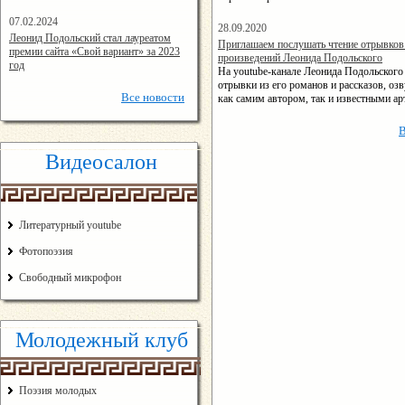
07.02.2024
28.09.2020
17:24:00
Леонид Подольский стал лауреатом
14:22:10
Приглашаем послушать чтение отрывков
премии сайта «Свой вариант» за 2023
произведений Леонида Подольского
год
На youtube-канале Леонида Подольског
отрывки из его романов и рассказов, оз
Все
новости
как самим автором, так и известными ар
Видеосалон
Литературный youtube
Фотопоэзия
Свободный микрофон
Молодежный клуб
Поэзия молодых