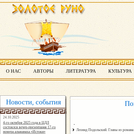
О НАС
АВТОРЫ
ЛИТЕРАТУРА
КУЛЬТУРА
Новости, события
По
24.10.2025
16:19:07
.
4-го октября 2025 года в ЦДЛ
состоялся вечер-презентация 17-го
Леонид Подольский. Главы из романа
номера альманаха «Истоки»