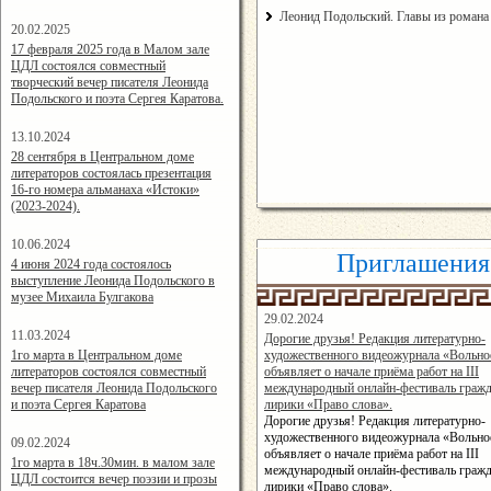
Леонид Подольский. Главы из романа
20.02.2025
14:24:00
17 февраля 2025 года в Малом зале
ЦДЛ состоялся совместный
творческий вечер писателя Леонида
Подольского и поэта Сергея Каратова.
13.10.2024
14:08:11
28 сентября в Центральном доме
литераторов состоялась презентация
16-го номера альманаха «Истоки»
(2023-2024).
10.06.2024
Приглашения
15:02:44
4 июня 2024 года состоялось
выступление Леонида Подольского в
музее Михаила Булгакова
29.02.2024
11.03.2024
15:53:07
Дорогие друзья! Редакция литературно-
15:06:16
1го марта в Центральном доме
художественного видеожурнала «Вольно
литераторов состоялся совместный
объявляет о начале приёма работ на III
вечер писателя Леонида Подольского
международный онлайн-фестиваль гражд
и поэта Сергея Каратова
лирики «Право слова».
Дорогие друзья! Редакция литературно-
художественного видеожурнала «Вольно
09.02.2024
объявляет о начале приёма работ на III
16:55:11
1го марта в 18ч.30мин. в малом зале
международный онлайн-фестиваль гражд
ЦДЛ состоится вечер поэзии и прозы
лирики «Право слова».