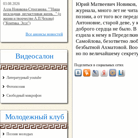
Юрий Матвеевич Новиков, 
03.08.2026
14:25:30
Алла Новикова-Строганова. ""Наша
журнала, много лет не чита
нескладная, несчастливая жизнь..." (о
поэзии, а от того все пере
жизни и творчестве А.П.Чехова)
Антоновне, старой деве, у 
("Критика. Эссе")
доброго сердца не было. В
Все
анонсы новостей
ездила к нему в Переделки
Самойлова, безответно люб
безбытной Ахматовой. Вооб
но по величайшему секрету
Видеосалон
Поделиться в социальных сетях
Литературный youtube
Фотопоэзия
Свободный микрофон
Молодежный клуб
Поэзия молодых