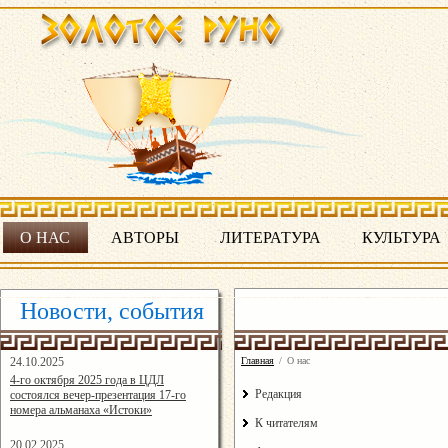
О НАС
АВТОРЫ
ЛИТЕРАТУРА
КУЛЬТУРА
Новости, события
24.10.2025
Главная
/
О нас
16:19:07
4-го октября 2025 года в ЦДЛ
Редакция
состоялся вечер-презентация 17-го
номера альманаха «Истоки»
К читателям
20.02.2025