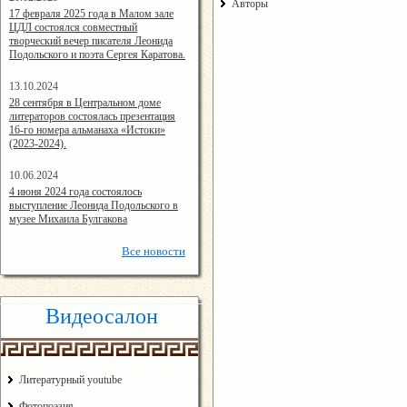
Авторы
14:24:00
17 февраля 2025 года в Малом зале
ЦДЛ состоялся совместный
творческий вечер писателя Леонида
Подольского и поэта Сергея Каратова.
13.10.2024
14:08:11
28 сентября в Центральном доме
литераторов состоялась презентация
16-го номера альманаха «Истоки»
(2023-2024).
10.06.2024
15:02:44
4 июня 2024 года состоялось
выступление Леонида Подольского в
музее Михаила Булгакова
Все
новости
Видеосалон
Литературный youtube
Фотопоэзия