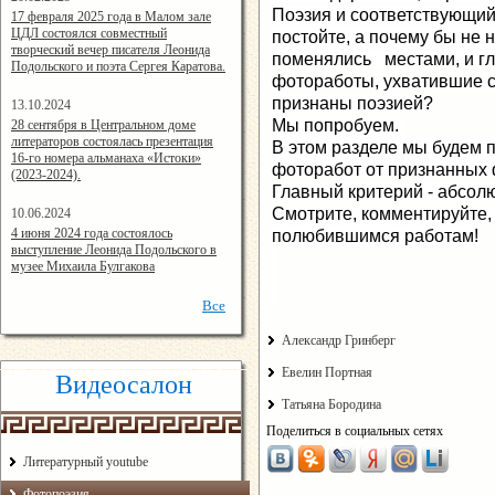
14:24:00
Поэзия и соответствующий
17 февраля 2025 года в Малом зале
ЦДЛ состоялся совместный
постойте, а почему бы не 
творческий вечер писателя Леонида
поменялись местами, и г
Подольского и поэта Сергея Каратова.
фотоработы, ухватившие с
признаны поэзией?
13.10.2024
14:08:11
Мы попробуем.
28 сентября в Центральном доме
литераторов состоялась презентация
В
этом
разделе мы будем 
16-го номера альманаха «Истоки»
фоторабот от признанных 
(2023-2024).
Главный критерий - абсолют
Смотрите, комментируйте,
10.06.2024
15:02:44
4 июня 2024 года состоялось
полюбившимся работам!
выступление Леонида Подольского в
музее Михаила Булгакова
Все
Александр Гринберг
Евелин Портная
Видеосалон
Татьяна Бородина
Поделиться в социальных сетях
Литературный youtube
Фотопоэзия