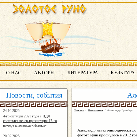
О НАС
АВТОРЫ
ЛИТЕРАТУРА
КУЛЬТУРА
Новости, события
Ал
24.10.2025
Главная
/
Фотопоэзия
/
Александр Гринберг
16:19:07
4-го октября 2025 года в ЦДЛ
состоялся вечер-презентация 17-го
номера альманаха «Истоки»
Александр начал эпизодически фо
фотографии проснулось в 2012 го
20.02.2025