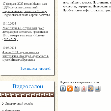
высочайшего класса. Постепенно 
14:24:00
17 февраля 2025 года в Малом зале
концерты, портреты. Интересны з
ЦДЛ состоялся совместный
Пробует силы в фотографиях при
творческий вечер писателя Леонида
Подольского и поэта Сергея Каратова.
13.10.2024
14:08:11
28 сентября в Центральном доме
литераторов состоялась презентация
16-го номера альманаха «Истоки»
(2023-2024).
10.06.2024
15:02:44
4 июня 2024 года состоялось
выступление Леонида Подольского в
музее Михаила Булгакова
Все
анонсы новостей
Поделиться в социальных сетях
Видеосалон
Литературный youtube
Фотопоэзия