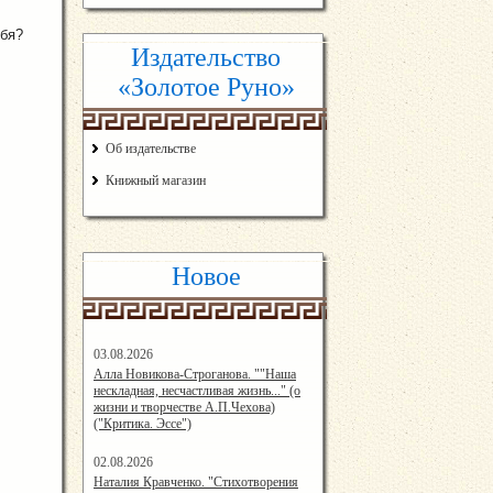
себя?
Издательство
«Золотое Руно»
Об издательстве
Книжный магазин
Новое
03.08.2026
14:33:45
Алла Новикова-Строганова. ""Наша
нескладная, несчастливая жизнь..." (о
жизни и творчестве А.П.Чехова)
("Критика. Эссе")
02.08.2026
12:57:00
Наталия Кравченко. "Стихотворения