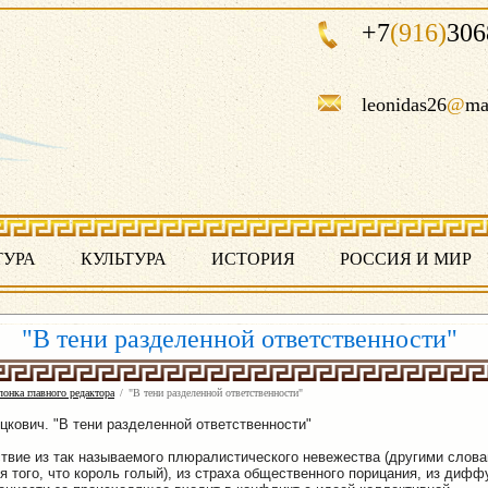
+7
(916)
306
leonidas26
@
ma
ТУРА
КУЛЬТУРА
ИСТОРИЯ
РОССИЯ И МИР
"В тени разделенной ответственности"
онка главного редактора
/
"В тени разделенной ответственности"
цкович. "В тени разделенной ответственности"
твие из так называемого плюралистического невежества (другими слова
я того, что король голый), из страха общественного порицания, из дифф