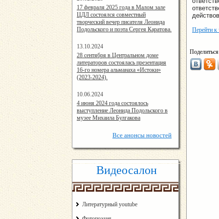
ответств
14:24:00
17 февраля 2025 года в Малом зале
ответств
ЦДЛ состоялся совместный
действов
творческий вечер писателя Леонида
Подольского и поэта Сергея Каратова.
Перейти к
13.10.2024
Поделиться
14:08:11
28 сентября в Центральном доме
литераторов состоялась презентация
16-го номера альманаха «Истоки»
(2023-2024).
10.06.2024
15:02:44
4 июня 2024 года состоялось
выступление Леонида Подольского в
музее Михаила Булгакова
Все
анонсы новостей
Видеосалон
Литературный youtube
Фотопоэзия