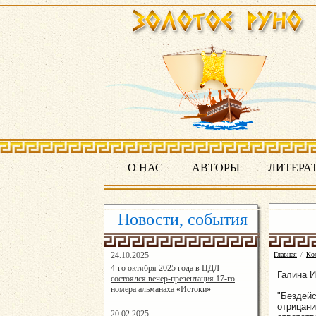
О НАС
АВТОРЫ
ЛИТЕРА
Новости, события
24.10.2025
Главная
/
Кол
16:19:07
4-го октября 2025 года в ЦДЛ
Галина И
состоялся вечер-презентация 17-го
номера альманаха «Истоки»
"Бездейс
отрицани
20.02.2025