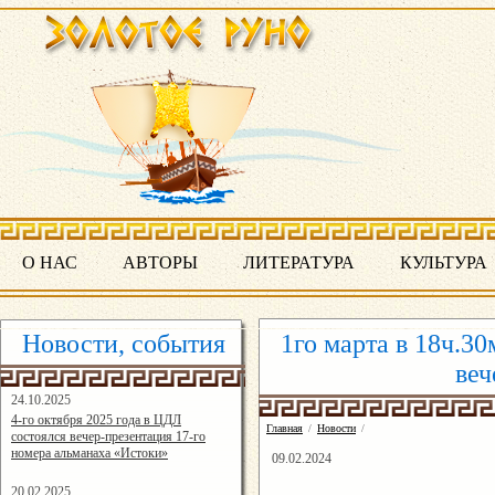
О НАС
АВТОРЫ
ЛИТЕРАТУРА
КУЛЬТУРА
Новости, события
1го марта в 18ч.3
веч
24.10.2025
16:19:07
4-го октября 2025 года в ЦДЛ
Главная
/
Новости
/
состоялся вечер-презентация 17-го
номера альманаха «Истоки»
09.02.2024
20.02.2025