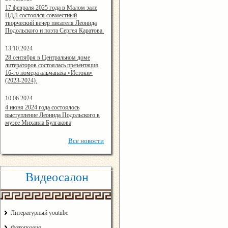
14:24:00
17 февраля 2025 года в Малом зале
ЦДЛ состоялся совместный
творческий вечер писателя Леонида
Подольского и поэта Сергея Каратова.
13.10.2024
14:08:11
28 сентября в Центральном доме
литераторов состоялась презентация
16-го номера альманаха «Истоки»
(2023-2024).
10.06.2024
15:02:44
4 июня 2024 года состоялось
выступление Леонида Подольского в
музее Михаила Булгакова
Все
новости
Видеосалон
Литературный youtube
Фотопоэзия