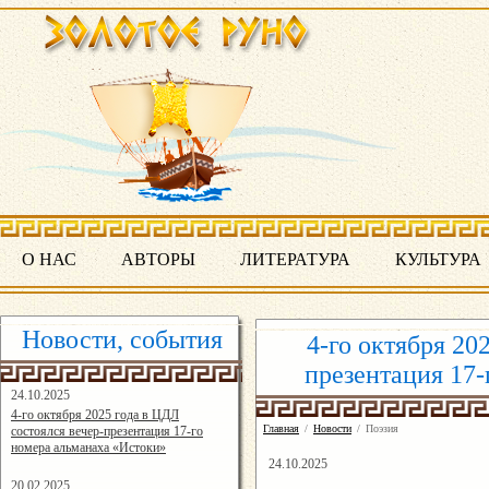
О НАС
АВТОРЫ
ЛИТЕРАТУРА
КУЛЬТУРА
Новости, события
4-го октября 20
презентация 17-
24.10.2025
16:19:07
4-го октября 2025 года в ЦДЛ
Главная
/
Новости
/
Поэзия
состоялся вечер-презентация 17-го
номера альманаха «Истоки»
24.10.2025
20.02.2025