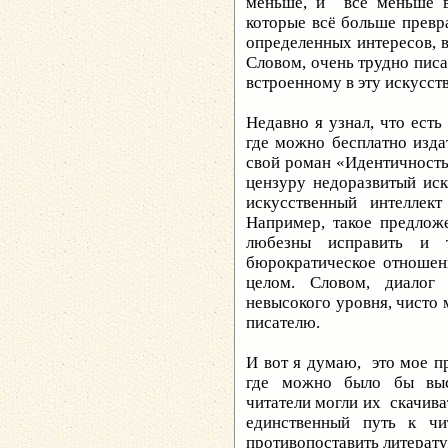
меньше, и все меньше в
которые всё больше превр
определенных интересов, в
Словом, очень трудно писа
встроенному в эту искусст
Недавно я узнал, что есть
где можно бесплатно изда
свой роман «Идентичность»
цензуру недоразвитый иску
искусственный интеллек
Например, такое предлож
любезны исправить и т
бюрократическое отношени
целом. Словом, диалог
невысокого уровня, чисто 
писателю.
И вот я думаю, это мое пр
где можно было бы выст
читатели могли их скачива
единственный путь к чи
противопоставить литерат