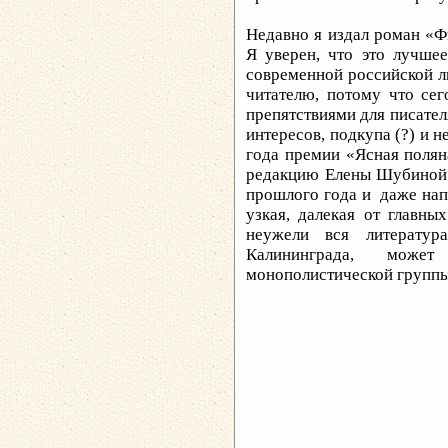
Недавно я издал роман «Ф
Я уверен, что это лучше
современной российской ли
читателю, потому что сег
препятствиями для писателя
интересов, подкупа (?) и н
года премии «Ясная полян
редакцию Елены Шубиной 
прошлого года и даже напи
узкая, далекая от главны
неужели вся литератур
Калининграда, може
монополистической групп