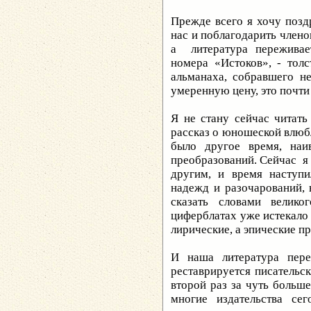
Прежде всего я хочу позд
нас и поблагодарить члено
а литература переживае
номера «Истоков», - толс
альманаха, собравшего н
умеренную цену, это почти
Я не стану сейчас читать
рассказ о юношеской влюбл
было другое время, наи
преобразований. Сейчас я в
другим, и время наступи
надежд и разочарований, 
сказать словами велик
циферблатах уже истекало 
лирические, а эпические п
И наша литература пере
реставрируется писательск
второй раз за чуть больше
многие издательства сег