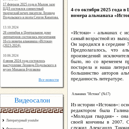
14:24:00
17 февраля 2025 года в Малом зале
ЦДЛ состоялся совместный
4-го октября 2025 года в
творческий вечер писателя Леонида
номера альманаха «Исто
Подольского и поэта Сергея Каратова.
13.10.2024
14:08:11
«Истоки» - альманах с и
28 сентября в Центральном доме
литераторов состоялась презентация
самый возрастной из выхо
16-го номера альманаха «Истоки»
Он зародился в середине 7
(2023-2024).
Предполагалось, что ал
произведений исключител
10.06.2024
15:02:44
4 июня 2024 года состоялось
было, но со временем пр
выступление Леонида Подольского в
постарела и наша литера
музее Михаила Булгакова
большинство авторов аль
преданность литературе.
Все
новости
Альманах "Истоки" (№17)
Видеосалон
Из истории «Истоков»: осн
редактором была Галина
«Молодая гвардия» - она
Литературный youtube
своей кончины в 2007. 
служил Александр Такма
Фотопоэзия