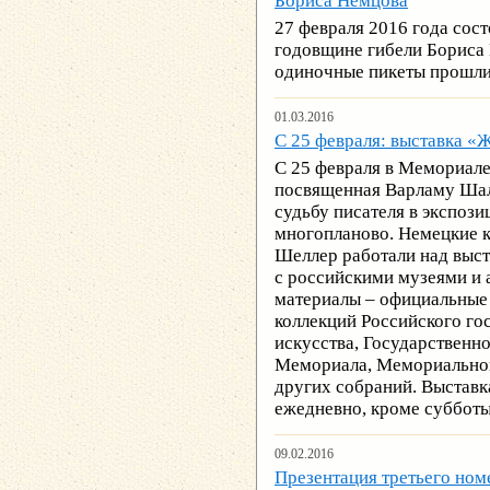
Бориса Немцова
27 февраля 2016 года сос
годовщине гибели Бориса 
одиночные пикеты прошли 
01.03.2016
С 25 февраля: выставка «
C 25 февраля в Мемориале
посвященная Варламу Шал
судьбу писателя в экспоз
многопланово. Немецкие 
Шeллер работали над выст
с российскими музеями и
материалы – официальные 
коллекций Российского го
искусства, Государственн
Мемориала, Мемориальног
других собраний. Выставка
ежедневно, кроме субботы 
09.02.2016
Презентация третьего ном