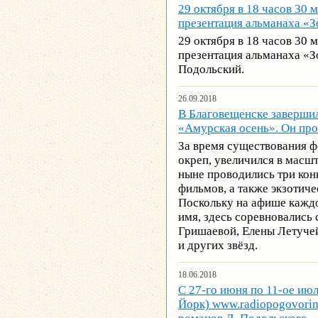
29 октября в 18 часов 30 
презентация альманаха «З
29 октября в 18 часов 30 
презентация альманаха «З
Подольский.
26.09.2018
В Благовещенске завершил
«Амурская осень». Он пров
За время существования ф
окреп, увеличился в масш
ныне проводились три ко
фильмов, а также экзотиче
Поскольку на афише каждо
имя, здесь соревновались
Гришаевой, Елены Летучей
и других звёзд.
18.06.2018
С 27-го июня по 11-ое ию
Йорк) www.radiopogovorim