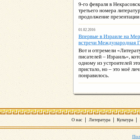
9-го февраля в Некрасовс
третьего номера литерату
продолжение презентации 
01.02.2016
Впервые в Израиле на Ме
встречи Международная Г
Вот и отгремели «Литера
писателей – Израиль», ко
одному из устроителей это
пристало, но – это моё ли
понравилось.
О нас
Литература
Культура
Пол