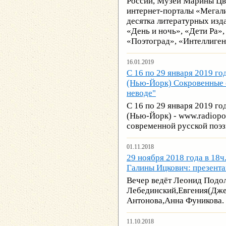
России, Музей Марины Цве
интернет-порталы «Мегалит
десятка литературных изд
«День и ночь», «Дети Ра»,
«Поэтоград», «Интеллиген
16.01.2019
С 16 по 29 января 2019 г
(Нью-Йорк) Сокровенные с
неводe"
С 16 по 29 января 2019 г
(Нью-Йорк) - www.radiopo
современной русской поэз
01.11.2018
29 ноября 2018 года в 18
Галины Ицкович: презента
Вечер ведёт Леонид Подо
Лебединский,Евгения(Дж
Антонова,Анна Фуникова.
11.10.2018