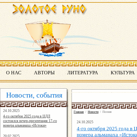
О НАС
АВТОРЫ
ЛИТЕРАТУРА
КУЛЬТУРА
Новости, события
24.10.2025
Главная
/
Новости
/
Поэзия
16:19:07
4-го октября 2025 года в ЦДЛ
состоялся вечер-презентация 17-го
24.10.2025
номера альманаха «Истоки»
4-го октября 2025 года в 
номера альманаха «Исток
20.02.2025