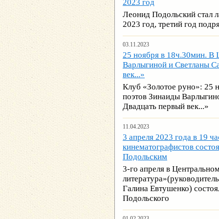
2023 год
Леонид Подольский стал л
2023 год, третий год подря
03.11.2023
25 ноября в 18ч.30мин. В
Варлыгиной и Светланы Са
век...»
Клуб «Золотое руно»: 25 
поэтов Зинаиды Варлыгино
Двадцать первый век...»
11.04.2023
3 апреля 2023 года в 19 ч
кинематографистов состоя
Подольским
3-го апреля в Центрально
литература»(руководитель
Галина Евтушенко) состоя
Подольского
01.02.2023