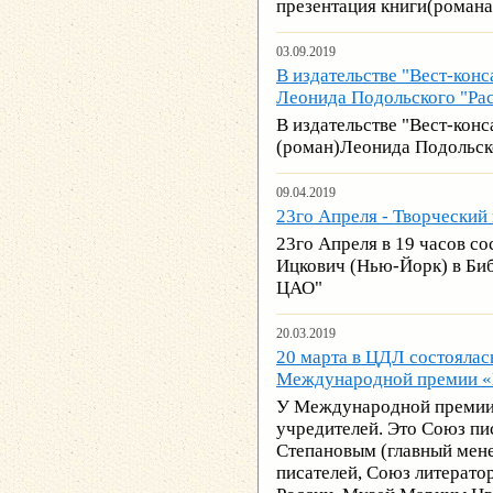
презентация книги(романа
03.09.2019
В издательстве "Вест-конс
Леонида Подольского "Рас
В издательстве "Вест-конс
(роман)Леонида Подольско
09.04.2019
23го Апреля - Творческий
23го Апреля в 19 часов со
Ицкович (Нью-Йорк) в Биб
ЦАО"
20.03.2019
20 марта в ЦДЛ состоялас
Международной премии «
У Международной премии 
учредителей. Это Союз пи
Степановым (главный мен
писателей, Союз литерат