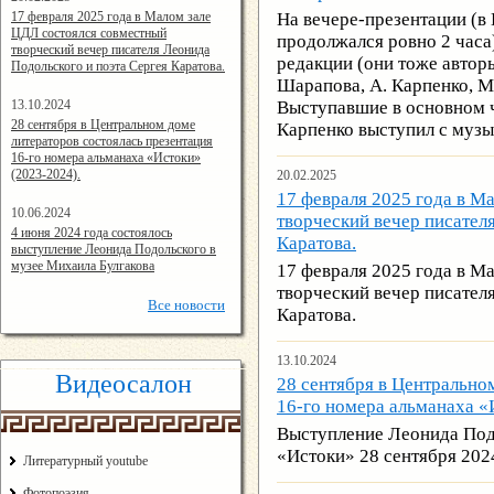
14:24:00
17 февраля 2025 года в Малом зале
На вечере-презентации (в
ЦДЛ состоялся совместный
продолжался ровно 2 часа
творческий вечер писателя Леонида
редакции (они тоже авторы
Подольского и поэта Сергея Каратова.
Шарапова, А. Карпенко, М.
13.10.2024
Выступавшие в основном ч
14:08:11
28 сентября в Центральном доме
Карпенко выступил с музы
литераторов состоялась презентация
16-го номера альманаха «Истоки»
(2023-2024).
20.02.2025
17 февраля 2025 года в М
10.06.2024
творческий вечер писател
15:02:44
4 июня 2024 года состоялось
Каратова.
выступление Леонида Подольского в
музее Михаила Булгакова
17 февраля 2025 года в М
творческий вечер писател
Все
новости
Каратова.
13.10.2024
Видеосалон
28 сентября в Центрально
16-го номера альманаха «
Выступление Леонида Под
«Истоки» 28 сентября 2024
Литературный youtube
Фотопоэзия