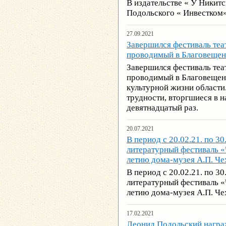
В издательстве « У Никит
Подольского « Инвестком
27.09.2021
Завершился фестиваль теа
проводимый в Благовещен
Завершился фестиваль теа
проводимый в Благовещен
культурной жизни области.
трудности, вторгшиеся в 
девятнадцатый раз.
20.07.2021
В период с 20.02.21. по 
литературный фестиваль «
летию дома-музея А.П. Че
В период с 20.02.21. по 
литературный фестиваль «
летию дома-музея А.П. Чех
17.02.2021
Леонид Подольский нагр