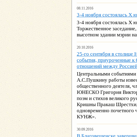
08.11.2016
3-4 ноября состоялась Х 
3-4 ноября состоялась Х 
Торжественное заседание,
высотном здании мэрии на
20.10.2016
25-го сентября в столице
события, приуроченные к 
отношений между Россией
Центральными событиями 
А.С.Пушкину работы извес
общественного деятеля, 
ЮНЕСКО Григория Викторо
поэм и стихов великого ру
Кришны Пракаш Шрестхи, 
одновременно почетного 
КУНЖ».
30.09.2016
В Благовещенске заверши