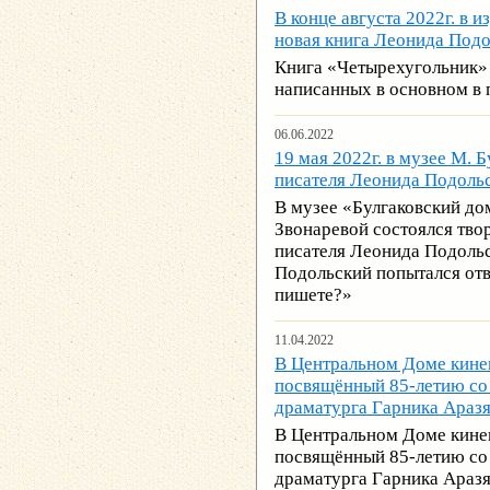
В конце августа 2022г. в 
новая книга Леонида Подо
Книга «Четырехугольник» –
написанных в основном в 
06.06.2022
19 мая 2022г. в музее М. 
писателя Леонида Подоль
В музее «Булгаковский до
Звонаревой состоялся тво
писателя Леонида Подольс
Подольский попытался отв
пишете?»
11.04.2022
В Центральном Доме кинем
посвящённый 85-летию со 
драматурга Гарника Аразя
В Центральном Доме кинем
посвящённый 85-летию со 
драматурга Гарника Аразя