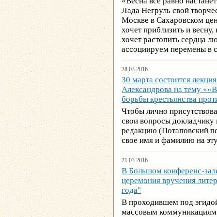
«Весна все равно настанет»
Лада Негруль свой творче
Москве в Сахаровском цен
хочет приблизить и весну, 
хочет растопить сердца лю
ассоциируем перемены в с
28.03.2016
30 марта состоится лекци
Александрова на тему ««В
борьбы крестьянства прот
Чтобы лично присутствова
свои вопросы докладчику 
редакцию (Потаповский пер
свое имя и фамилию на эту
21.03.2016
В Большом конференс-зал
церемония вручения литер
года"
В проходившем под эгидой
массовым коммуникациям 