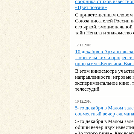
сборника стихов известно
«Цвет поэзии»
С приветственным словом 
Союза писателей России п
его яркой, эмоциональной
тайн Непала и знакомство 
12.12.2016
10 декабря в Архангельс
любительских и професси
программ «Берегиня. Вмес
В этом киносмотре участв
направленности: игровые 
экспериментальное кино, 
телестудий.
10.12.2016
5-го декабря в Малом зал
совместный вечер альмана
5-го декабря в Малом зал
общий вечер двух известн
«Золотого руна». Как всег