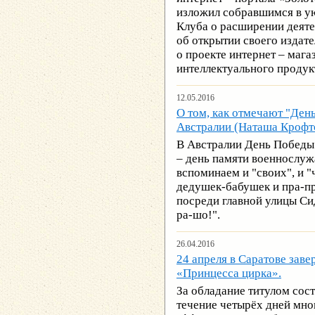
изложил собравшимся в у
Клуба о расширении деяте
об открытии своего издате
о проекте интернет – маг
интеллектуального продук
12.05.2016
О том, как отмечают "Ден
Австралии (Наташа Крофт
В Австралии День Победы 
– день памяти военнослу
вспоминаем и "своих", и 
дедушек-бабушек и пра-пра
посреди главной улицы Сид
ра-шо!".
26.04.2016
24 апреля в Саратове за
«Принцесса цирка».
За обладание титулом сост
течение четырёх дней мно