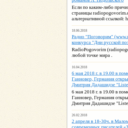
романов Л. Подольского
Если по каким-либо причи
страницы radiopogovorim.
альтернативной ссылкой: ht
18.06.2018
Радио "Поговорим" (www.r
конкурса "Дни русской по
RadioPogovorim (radiopog
любой точке мира .
16.04.2018
6 мая 2018 г. в 19.00 в п
Ганновер, Германия откры
Дмитрия Дадашидзе "Liste
6 мая 2018 г. в 19.00 в п
Ганновер, Германия откры
Дмитрия Дадашидзе "Liste
26.02.2018
2 апреля в 18-30ч. в Мало
современных писателей «З