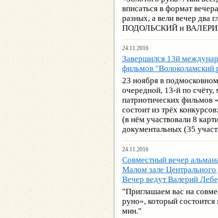
вписаться в формат вечера
разных, а вели вечер два
ПОДОЛЬСКИЙ и ВАЛЕРИ
24.11.2016
Завершился 13й междунар
фильмов "Волоколамский 
23 ноября в подмосковном
очередной, 13-й по счёту
патриотических фильмов 
состоит из трёх конкурс
(в нём участвовали 8 карт
документальных (35 участ
24.11.2016
Совместный вечер альмана
Малом зале Центрального 
Вечер ведут Валерий Леб
"Приглашаем вас на совме
руно», который состоится 
мин."