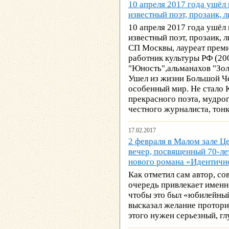
10 апреля 2017 года ушёл
известный поэт, прозаик, 
10 апреля 2017 года ушёл
известный поэт, прозаик, 
СП Москвы, лауреат прем
работник культуры РФ (20
"Юность",альманахов "Зол
Ушел из жизни Большой Че
особенный мир. Не стало
прекрасного поэта, мудрог
честного журналиста, тон
17.02.2017
2 февраля в Малом зале Ц
вечер, посвященный 70-ле
нового романа «Идентичн
Как отметил сам автор, со
очередь привлекает именно
чтобы это был «юбилейный
высказал желание протори
этого нужен серьезный, г