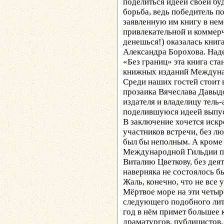
поделиться идеей своей бу
борьба, ведь победитель п
заявленную им книгу в нем
привлекательной и коммерч
денешься!) оказалась книг
Александра Борохова. Наде
«Без границ» эта книга ст
книжных изданий Междуна
Среди наших гостей стоит 
прозаика Вячеслава Давыдо
издателя и владелицу тель
поделившуюся идеей выпус
В заключение хочется искр
участников встречи, без л
был бы неполным. А кроме
Международной Гильдии пи
Виталию Цветкову, без дея
наверняка не состоялось б
Жаль, конечно, что не все 
Мёртвое море на эти четыр
следующего подобного лит
год в нём примет большее к
драматургов, публицистов.