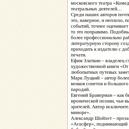
московского театра «Комед
театральных деятелей…
Среди наших авторов почт
это, наверное, и неплохо, 
событий, точнее оценивает
то это поправимо. Подобн
более профессионально раб
литературную сторону созд
приходить к издателю с до
печати.
Ефим Златкин – владелец с
художественной книги «От
любопытных путевых замет
Марк Луцкий – автор более
венков сонетов и большого
пародий.
Евгений Браверман – как б
иронической поэзии, чьи 
зрителей. Автор исключит
миноре».
Александр Шойхет – проза
«Агасфер», поднимающий и