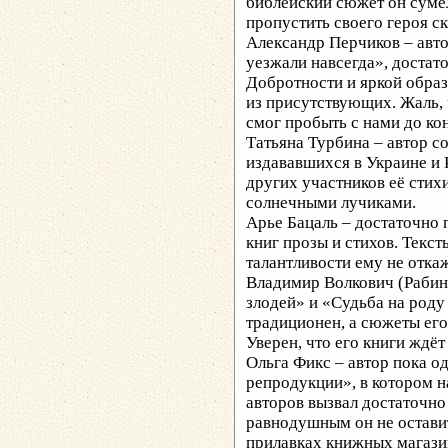
библейский сюжет он суме
пропустить своего героя 
Александр Перчиков – авт
уезжали навсегда», достат
Добротности и яркой образ
из присутствующих. Жаль, 
смог пробыть с нами до ко
Татьяна Турбина – автор с
издававшихся в Украине и 
других участников её стих
солнечными лучиками.
Арье Бацаль – достаточно 
книг прозы и стихов. Текст
талантливости ему не отка
Владимир Волкович (Рабин
злодей» и «Судьба на роду
традиционен, а сюжеты его
Уверен, что его книги ждё
Ольга Фикс – автор пока о
репродукции», в котором н
авторов вызвал достаточно
равнодушным он не оставит.
прилавках книжных магазин