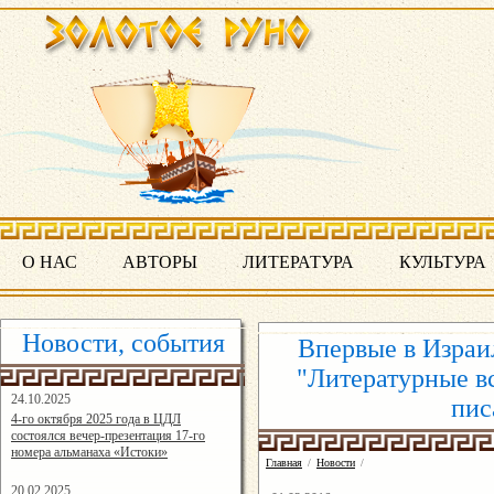
О НАС
АВТОРЫ
ЛИТЕРАТУРА
КУЛЬТУРА
Новости, события
Впервые в Израи
"Литературные в
24.10.2025
пис
16:19:07
4-го октября 2025 года в ЦДЛ
состоялся вечер-презентация 17-го
номера альманаха «Истоки»
Главная
/
Новости
/
20.02.2025