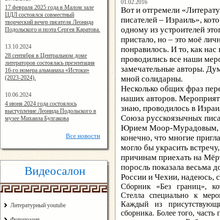
01.02.2016
14:24:00
17 февраля 2025 года в Малом зале
Вот и отгремели «Литерат
ЦДЛ состоялся совместный
писателей – Израиль», кот
творческий вечер писателя Леонида
одному из устроителей этог
Подольского и поэта Сергея Каратова.
пристало, но – это моё лич
13.10.2024
понравилось. И то, как нас
14:08:11
28 сентября в Центральном доме
проводились все наши мер
литераторов состоялась презентация
замечательные авторы. Дум
16-го номера альманаха «Истоки»
(2023-2024).
мной солидарны.
Несколько общих фраз пере
10.06.2024
наших авторов. Мероприяти
15:02:44
4 июня 2024 года состоялось
знаю, проводилось в Израи
выступление Леонида Подольского в
Союза русскоязычных писат
музее Михаила Булгакова
Юрием Моор-Мурадовым, та
Все
новости
конечно, что многие пригл
могло бы украсить встречу,
причинам приехать на Мёрт
поросль показала весьма д
Видеосалон
России и Чехии, надеюсь, 
Сборник «Без границ», к
Стелла специально к меро
Каждый из присутствующи
Литературный youtube
сборника. Более того, част
Фотопоэзия