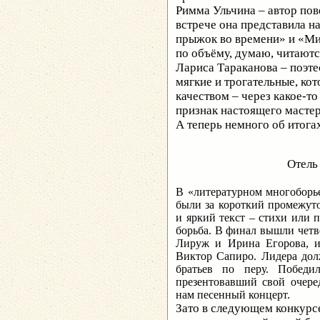
Римма Ульчина –
автор пов
встрече она представила 
прыжок во времени» и «Мис
по объёму, думаю, читаютс
Лариса Тараканова – поэте
мягкие и трогательные, к
качеством – через какое-то
признак настоящего маст
А теперь немного об итога
Отель на Мер
В «литературном многоборь
были за короткий промежут
и яркий текст – стихи или п
борьба. В финал вышли четв
Лируж и Ирина Егорова, и
Виктор Сапиро. Лидера дол
братьев по перу. Побед
презентовавший свой очере
нам песенный концерт.
Зато в следующем конкурсе