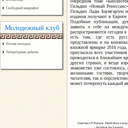
очередном томе «Библиоте
Гильдии «Новый Ренессанс».
Свободный микрофон
Гильдии Лады Баумгартен и
издания получают в Европе 
Подобные публикации, ду
Молодежный клуб
заявить о себе на междун
распространяются сегодня в
есть там, где есть рус
представлены и на книжных
Поэзия молодых
книжной ярмарке 2016 года,
Литературные дебюты
пригласила всех участников
проводиться в ближайшее вр
других странах, и везде из
знакомство уже состоялось,
желанными гостями, твор
читателям, так и перспективн
может почерпнуть каждый ав
Секретарь СП Израиля - Юрий Моор и к
фестиваля Лев Альтмарк