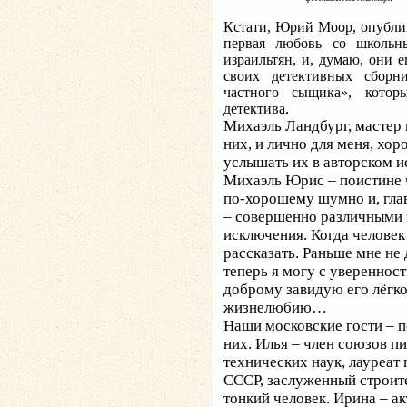
Кстати, Юрий Моор, опубли
первая любовь со школьн
израильтян, и, думаю, они 
своих детективных сбор
частного сыщика», котор
детектива.
Михаэль Ландбург, мастер 
них, и лично для меня, хо
услышать их в авторском и
Михаэль Юрис – поистине че
по-хорошему шумно и, глав
– совершенно различными 
исключения. Когда человек 
рассказать. Раньше мне не 
теперь я могу с уверенност
доброму завидую его лёгк
жизнелюбию…
Наши московские гости – 
них. Илья – член союзов п
технических наук, лауреат
СССР, заслуженный строит
тонкий человек. Ирина – ак