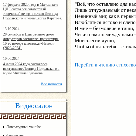
"Всё, что оставлено для на
14:24:00
17 февраля 2025 года в Малом зале
ЦДЛ состоялся совместный
Лишь отчуждаемый от век
творческий вечер писателя Леонида
Невинный миг, как в первый
Подольского и поэта Сергея Каратова.
Влюбляться истово и слепо
И мне – безмолвие в тиши,
13.10.2024
14:08:11
Читая память между нами 
28 сентября в Центральном доме
литераторов состоялась презентация
Мои элегии души,
16-го номера альманаха «Истоки»
Чтобы обнять тебя – стихам
(2023-2024).
10.06.2024
15:02:44
4 июня 2024 года состоялось
Перейти к чтению стихотв
выступление Леонида Подольского в
музее Михаила Булгакова
Все
новости
Видеосалон
Литературный youtube
Фотопоэзия