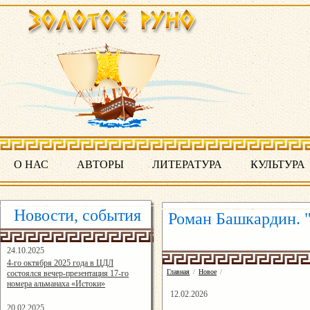
О НАС
АВТОРЫ
ЛИТЕРАТУРА
КУЛЬТУРА
Новости, события
Роман Башкардин. 
24.10.2025
16:19:07
4-го октября 2025 года в ЦДЛ
Главная
/
Новое
/
состоялся вечер-презентация 17-го
номера альманаха «Истоки»
12.02.2026
20.02.2025