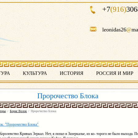
+7
(916)
306
leonidas26
@
ma
ТУРА
КУЛЬТУРА
ИСТОРИЯ
РОССИЯ И МИР
Пророчество Блока
торы
/
Борис Волок
/
Пророчество Блока
ок. "Пророчество Блока"
Королевство Кривых Зеркал. Нет, я попал в Зазеркалье, из ко- торого не было выхода. 