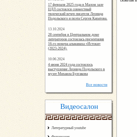
сюжетам из
14:24:00
17 февраля 2025 года в Малом зале
ЦДЛ состоялся совместный
творческий вечер писателя Леонида
Подольского и поэта Сергея Каратова.
13.10.2024
14:08:11
28 сентября в Центральном доме
литераторов состоялась презентация
16-го номера альманаха «Истоки»
(2023-2024).
10.06.2024
15:02:44
4 июня 2024 года состоялось
выступление Леонида Подольского в
музее Михаила Булгакова
Все
новости
Видеосалон
Литературный youtube
Фотопоэзия