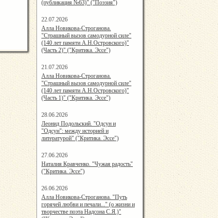
(публикация №63)" ("Поэзия")
22.07.2026
15:48:05
Алла Новикова-Строганова.
"Страшный вызов самодурной силе"
(140 лет памяти А.Н.Островского)"
(Часть 2)" ("Критика. Эссе")
21.07.2026
15:08:00
Алла Новикова-Строганова.
"Страшный вызов самодурной силе"
(140 лет памяти А.Н.Островского)"
(Часть 1)" ("Критика. Эссе")
28.06.2026
20:25:38
Леонид Подольский. "Одсун и
"Одсун": между историей и
литературой" ("Критика. Эссе")
27.06.2026
21:19:00
Наталия Кравченко. "Чужая радость"
("Критика. Эссе")
26.06.2026
15:39:00
Алла Новикова-Строганова. "Путь
горячей любви и печали..." (о жизни и
творчестве поэта Надсона С.Я.)"