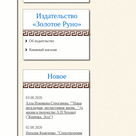
Издательство
«Золотое Руно»
Об издательстве
Книжный магазин
Новое
03.08.2026
14:33:45
Алла Новикова-Строганова. ""Наша
нескладная, несчастливая жизнь..." (о
жизни и творчестве А.П.Чехова)
("Критика. Эссе")
02.08.2026
12:57:00
Наталия Кравченко. "Стихотворения