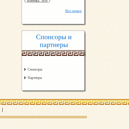
("Критика. Эссе")
Все
новое
Спонсоры и
партнеры
Спонсоры
Партнеры