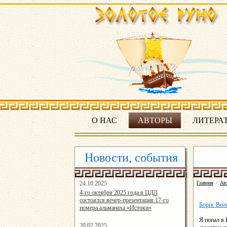
О НАС
АВТОРЫ
ЛИТЕРА
Новости, события
24.10.2025
Главная
/
Ав
16:19:07
4-го октября 2025 года в ЦДЛ
состоялся вечер-презентация 17-го
Борис Вол
номера альманаха «Истоки»
Я попал в 
20.02.2025