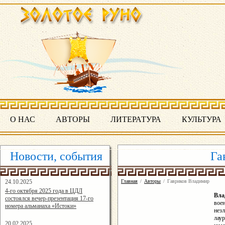
О НАС
АВТОРЫ
ЛИТЕРАТУРА
КУЛЬТУРА
Новости, события
Га
24.10.2025
Главная
/
Авторы
/
Гавриков Владимир
16:19:07
4-го октября 2025 года в ЦДЛ
Вл
состоялся вечер-презентация 17-го
воен
номера альманаха «Истоки»
нез
лау
20.02.2025