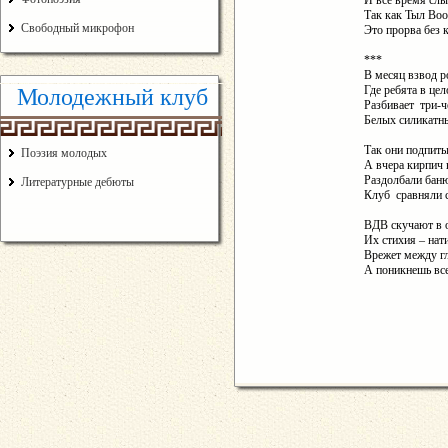
И всё время слы
Так как Тыл Во
Свободный микрофон
Это прорва без к
***
В месяц взвод р
Где ребята в це
Молодежный клуб
Разбивает три-
Белых силикатн
Так они подпит
Поэзия молодых
А вчера кирпич н
Раздолбали баню,
Литературные дебюты
Клуб сравняли с
ВДВ скучают в 
Их стихия – нат
Врежет между гл
А поникнешь все