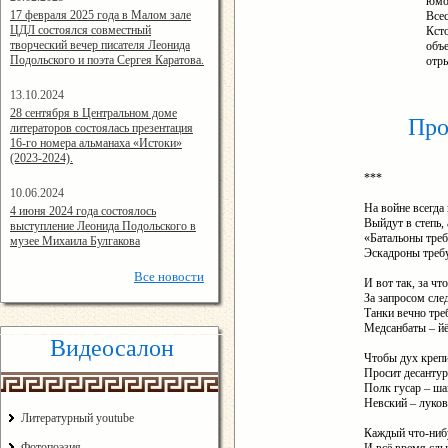
юмо
14:24:00
17 февраля 2025 года в Малом зале
Все
ЦДЛ состоялся совместный
Кст
творческий вечер писателя Леонида
объ
Подольского и поэта Сергея Каратова.
отры
13.10.2024
14:08:11
28 сентября в Центральном доме
Про
литераторов состоялась презентация
16-го номера альманаха «Истоки»
(2023-2024).
***
10.06.2024
15:02:44
На войне всегда
4 июня 2024 года состоялось
Выйдут в степь, 
выступление Леонида Подольского в
«Батальоны тре
музее Михаила Булгакова
Эскадроны требу
Все
новости
И вот так, за чт
За запросом след
Танки вечно тр
Медсанбаты – йё
Видеосалон
Чтобы дух крепил
Просит десантур
Полк гусар – ша
Невский – луков
Литературный youtube
Каждый что-нибу
Фотопоэзия