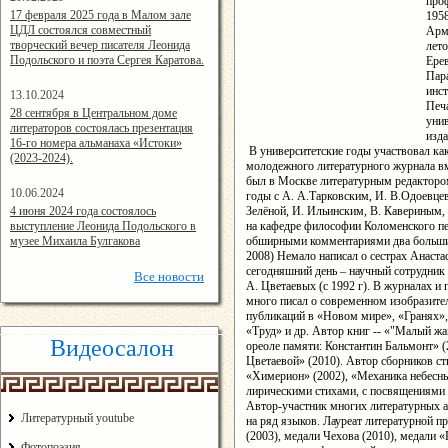
про
14:24:00
17 февраля 2025 года в Малом зале
1958
ЦДЛ состоялся совместный
Арм
творческий вечер писателя Леонида
лето
Подольского и поэта Сергея Каратова.
Ерев
Пара
инст
13.10.2024
Печа
14:08:11
28 сентября в Центральном доме
унив
литераторов состоялась презентация
изд
16-го номера альманаха «Истоки»
В университетские годы участвовал ка
(2023-2024).
молодежного литературного журнала вм
был в Москве литературным редактором
10.06.2024
годы с А. А.Тарковским, И. В.Одоевце
15:02:44
4 июня 2024 года состоялось
Зелёной, И. Ильинским, В. Кавериным, 
выступление Леонида Подольского в
на кафедре философии Коломенского пе
музее Михаила Булгакова
обширными комментариями два больших
2008) Немало написал о сестрах Анаст
сегодняшний день – научный сотрудник 
Все
новости
А. Цветаевых (с 1992 г). В журналах и 
много писал о современном изобразител
публикаций в «Новом мире», «Гранях», 
«Труд» и др. Автор книг -- «"Малый ж
Видеосалон
ореоле памяти: Константин Бальмонт» (
Цветаевой» (2010). Автор сборников ст
«Химерион» (2002), «Механика небесны
лирическими стихами, с посвящениями 
Автор-участник многих литературных а
Литературный youtube
на ряд языков. Лауреат литературной п
(2003), медали Чехова (2010), медали
Фотопоэзия