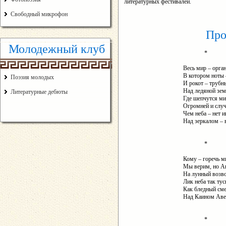
литературных фестивалей.
Свободный микрофон
Про
Молодежный клуб
*
Весь мир – орга
В котором ноты 
Поэзия молодых
И рокот – трубн
Над ледяной зем
Литературные дебюты
Где шепчутся 
Огромней и слу
Чем неба – нет 
Над зеркалом – 
*
Кому – горечь ми
Мы верим, но А
На лунный возво
Лик неба так тус
Как бледный сме
Над Каином Авел
*