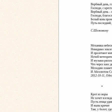
Вербный день, г
Господи, с крест
Вербный день –
Господи, благосл
Белый конь прон
Путь последний,
С.Шелковому
Механика небес
Невидимо земле
И пролетают мим
Ночей метеорит
И музыки распл
Что через хаос д
Мелодию планет
И Абсолютом С
2012-10-11, Одес
*
Крот из норы
Не хочет взгляда
Пусть птица уди
И выпь кричит
Там, у болот, гд