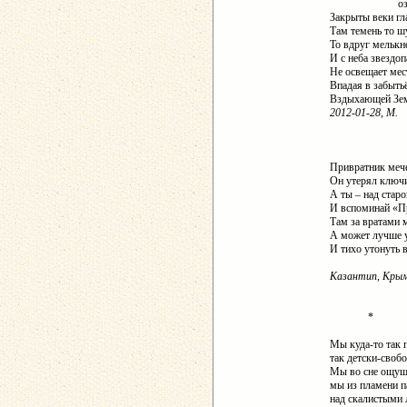
озвучива
Закрыты веки гл
Там темень то ш
То вдруг мельк
И
c
неба звездоп
Не освещает мес
Впадая в забыть
Вздыхающей Зе
2012-01-28, М.
Привратник мече
Он утерял ключ
А ты – над стар
И вспоминай «Пр
Там за вратами 
А может лучше 
И тихо утонуть 
Казантип
,
Крым
*
Мы куда-то так 
так детски-своб
Мы во сне ощущ
мы из пламени п
над скалистыми