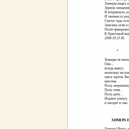
Химеры видят, к
Зерном священн
И вскрикнуло, к
И змеями от рук
Святое чудо есте
Зажглись огни и с
Полёт фаворског
К Христовой выс
2000.10.23.М.
*
Химеры не конч
Они –
всегда живут,
поскольку на пла
они в чертеж Тв
внесены…
Полу-зверюшки
Полу-тени,
Полу-дети…
Играют, плачут,
и заходят в сн
ХИМЕРА И
Химера! Вижу, э