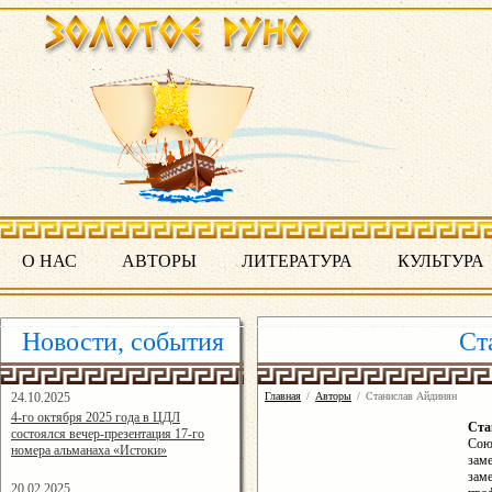
О НАС
АВТОРЫ
ЛИТЕРАТУРА
КУЛЬТУРА
Новости, события
Ст
24.10.2025
Главная
/
Авторы
/
Станислав Айдинян
16:19:07
4-го октября 2025 года в ЦДЛ
Ста
состоялся вечер-презентация 17-го
Союз
номера альманаха «Истоки»
заме
зам
20.02.2025