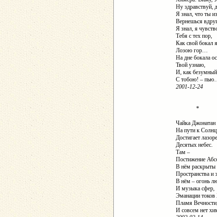
Ну здравствуй, 
Я знал, что ты и
Вернешься вдруг
Я знал, я чувств
Тебя с тех пор,
Как свой бокал 
Лозою гор…
На дне бокала о
Твой узнаю,
И, как безумный
С тобою! – пью
2001-12-24
*
Чайка Джонатан
На пути к Солнц
Достигает лазор
Десятых небес.
Там –
Постижение Абс
В нём раскрыты
Пространства и 
В нём – огонь л
И музыка сфер,
Эманации токов 
Пламя Вечности,
И совсем нет х