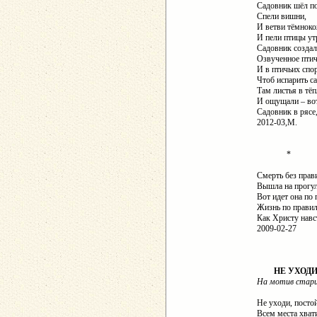
Садовник шёл по
Спели вишни,
И ветви тёмноко
И пели птицы ут
Садовник создал 
Озвученное птич
И в птичьих спо
Чтоб испарить 
Там листья в тёп
И ощущали – вот
Садовник в ряс
2012-03,М.
*
Смерть без прав
Вышла на прогул
Вот идет она по 
Жизнь по правил
Как Христу нав
2009-02-27
НЕ УХОДИ.
На мотив стари
Не уходи, постой
Всем места хвати