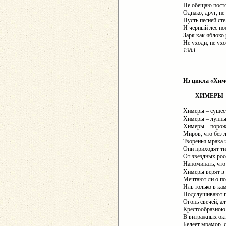
Не обещаю посто
Однако, друг, н
Пусть песней ст
И черный лес по
Заря как яблоко
Не уходи, не у
1983
Из цикла «Хим
ХИМЕРЫ
Химеры – сущест
Химеры – лунных
Химеры – порож
Миров, что без 
Творенья мрака 
Они приходят ти
От звездных рос
Напоминать, чт
Химеры верят в 
Мечтают ли о по
Иль только в ка
Подслушивают г
Огонь свечей, ал
Крестообразною
В витражных окн
Белеет мрамор, 