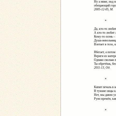
Ну а ниже, под 
обещающий гор
2005-12-05, М.
*
Да, кто-то люби
А кто-то любит 
Кому-то осень –
Душа-невольница
Влетает в тело, 
Вбегает, а потом
Вериги из матер
Однако сколько в
Ты обретёшь, бе
2011-13, Од.
*
Кипит печаль в 
В тумане овцы к
Нет, мы давно у
Руно времён, к
*