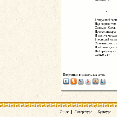
2002-02-14
*
Бескрайний гори
Над горизонтом 
Святыня-Крест,
Дрожат химеры
И прячут морды
Блестящей капл
Означен спектр 
И чёрным дымо
На Геркулануме
2004-03-30
Поделиться в социальных сетях
О нас
Литература
Культура