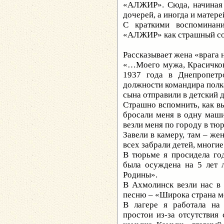
«АЛЖИР». Сюда, начиная с
дочерей, а иногда и матер
С краткими воспоминан
«АЛЖИР» как страшный 
Рассказывает жена «врага
«…Моего мужа, Красичков
1937 года в Днепропетр
должности командира полка
сына отправили в детский 
Страшно вспомнить, как вы
бросали меня в одну машин
везли меня по городу в тюр
Завели в камеру, там – ж
всех забрали детей, многи
В тюрьме я просидела год
была осуждена на 5 лет 
Родины».
В Ахмолинск везли нас в 
песню – «Широка страна 
В лагере я работала на
простои из-за отсутствия 