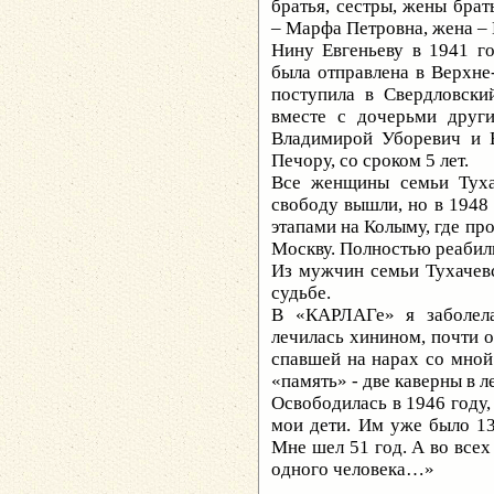
братья, сестры, жены брат
– Марфа Петровна, жена – 
Нину Евгеньеву в 1941 го
была отправлена в Верхне
поступила в Свердловски
вместе с дочерьми други
Владимирой Уборевич и В
Печору, со сроком 5 лет.
Все женщины семьи Тухач
свободу вышли, но в 1948
этапами на Колыму, где про
Москву. Полностью реабил
Из мужчин семьи Тухачев
судьбе.
В «КАРЛАГе» я заболела
лечилась хинином, почти о
спавшей на нарах со мной 
«память» - две каверны в 
Освободилась в 1946 году,
мои дети. Им уже было 13
Мне шел 51 год. А во вс
одного человека…»