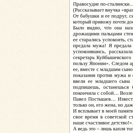
Правосудие по-сталински
(Рассказывает внучка «вра
От бабушки и ее подруг, с
который привожу почти до
Было видно, что она нах
дрожащими пальцами стен
ее старались успокоить, с
предала мужа! Я предала
успокоившись, рассказа
секретарь Куйбышевского 
пользу Японии». Следом ар
ее, вместе с младшим сыно
показания против мужа и 
ввели ее младшего сына 
подпишешь, останешься 
покончила с собой… Возл
Павел Постышев… Известн
только он, его жена, но да
И всплывает в моей памяти
свое время в советской с
наше счастливое детство!
А ведь это – лишь капля то