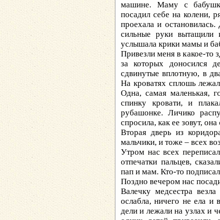
машине. Маму с бабушк
посадил себе на колени, 
проехала и остановилась.
сильные руки вытащили 
услышала крики мамы и баб
Привезли меня в какое-то з
за которых доносился д
сдвинутые вплотную, в два
На кроватях сплошь лежал
Одна, самая маленькая, г
спинку кровати, и плак
рубашонке. Личико распу
спросила, как ее зовут, она
Вторая дверь из коридор
мальчики, и тоже – всех во
Утром нас всех переписал
отпечатки пальцев, сказа
пап и мам. Кто-то подписалс
Поздно вечером нас посади
Валечку медсестра везла
ослабла, ничего не ела и 
дели и лежали на узлах и 