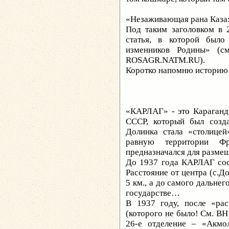
«Незаживающая рана Каз
Под таким заголовком в 
статья, в которой было
изменников Родины» (с
ROSAGR.NATM.RU).
Коротко напомню историю 
«КАРЛАГ» - это Караганд
СССР, который был созд
Долинка стала «столице
равную территории Ф
предназначался для размещ
До 1937 года КАРЛАГ сост
Расстояние от центра (с.Д
5 км., а до самого дальнег
государстве…
В 1937 году, после «ра
(которого не было! См. ВН
26-е отделение – «Акмо