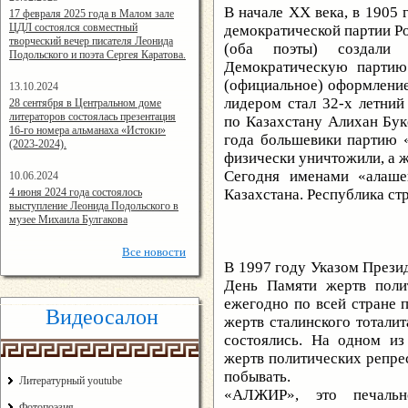
В начале ХХ века, в 1905 
14:24:00
17 февраля 2025 года в Малом зале
ЦДЛ состоялся совместный
демократической партии Р
творческий вечер писателя Леонида
(оба поэты) создали
Подольского и поэта Сергея Каратова.
Демократическую партию
(официальное) оформление 
13.10.2024
14:08:11
лидером стал 32-х летни
28 сентября в Центральном доме
литераторов состоялась презентация
по Казахстану Алихан Бук
16-го номера альманаха «Истоки»
года большевики партию 
(2023-2024).
физически уничтожили, а 
Сегодня именами «алаше
10.06.2024
15:02:44
4 июня 2024 года состоялось
Казахстана. Республика ст
выступление Леонида Подольского в
музее Михаила Булгакова
Все
новости
В 1997 году Указом Презид
День Памяти жертв поли
ежегодно по всей стране 
Видеосалон
жертв сталинского тоталит
состоялись. На одном и
жертв политических репр
побывать.
Литературный youtube
«АЛЖИР», это печальн
Фотопоэзия