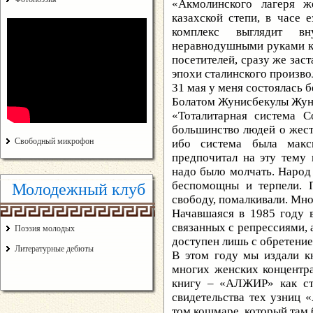
«Акмолинского лагеря ж
казахской степи, в часе 
комплекс выглядит вн
неравнодушными руками ка
посетителей, сразу же зас
эпохи сталинского произв
31 мая у меня состоялась 
Болатом Жунисбекулы Жунис
«Тоталитарная система С
большинство людей о жесто
Свободный микрофон
ибо система была макс
предпочитал на эту тему 
надо было молчать. Народ 
беспомощны и терпели. 
Молодежный клуб
свободу, помалкивали. Мно
Начавшаяся в 1985 году 
связанных с репрессиями, 
Поэзия молодых
доступен лишь с обретение
Литературные дебюты
В этом году мы издали к
многих женских концентр
книгу – «АЛЖИР» как ст
свидетельства тех узниц 
том кошмаре, который там 