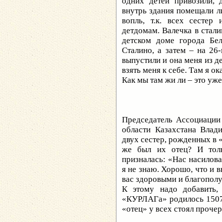
одних детей привозили, 
внутрь здания помещали л
вопль, т.к. всех сестер
детдомам. Валечка в стал
детском доме города Бе
Сталино, а затем – на 2
выпустили и она меня из д
взять меня к себе. Там я 
Как мы там жи ли – это уж
Председатель Ассоциации
области Казахстана Влад
двух сестер, рожденных в
же был их отец? И тол
призналась: «Нас насиловал
я не знаю. Хорошо, что и в
вас здоровыми и благопол
К этому надо добавить,
«КУРЛАГа» родилось 1507 
«отец» у всех стоял проч