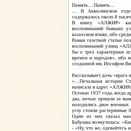
Память… Память…
… В Акмолинском отдел
содержалось около 8 тыся
В книгу «АЛЖИР» как
воспоминаний бывших уз
казахском языке, ибо сре
Рамки газетной статьи по
воспоминаний узниц «АЛЖ
бы о трех характерных ш
времен и народов», ибо в
созданной им, Иосифом В
Рассказывает дочь «врага
«…Печальная история Ст
написала в адрес «АЛЖИРа
Осенью 1937 года, когда а
два, ночью пришли за мам
находились двое военных и
углу стояли растерянные 
Один из них сказал мам
Бабушка возмутилась: «Как
- «Ну, что же, одевайтесь 