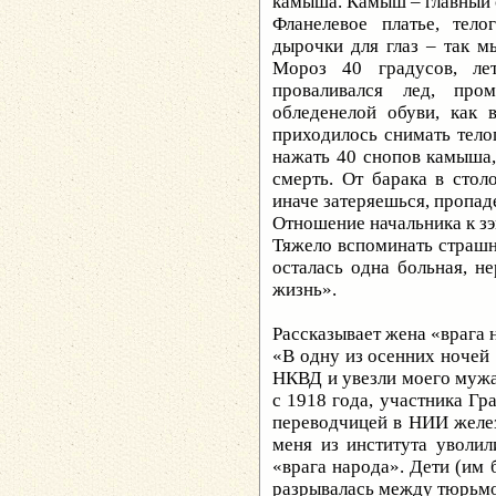
камыша. Камыш – главный 
Фланелевое платье, тело
дырочки для глаз – так м
Мороз 40 градусов, лет
проваливался лед, про
обледенелой обуви, как
приходилось снимать тело
нажать 40 снопов камыша,
смерть. От барака в стол
иначе затеряешься, пропад
Отношение начальника к з
Тяжело вспоминать страш
осталась одна больная, н
жизнь».
Рассказывает жена «врага
«В одну из осенних ночей
НКВД и увезли моего мужа
с 1918 года, участника Гр
переводчицей в НИИ желе
меня из института уволи
«врага народа». Дети (им б
разрывалась между тюрьмо