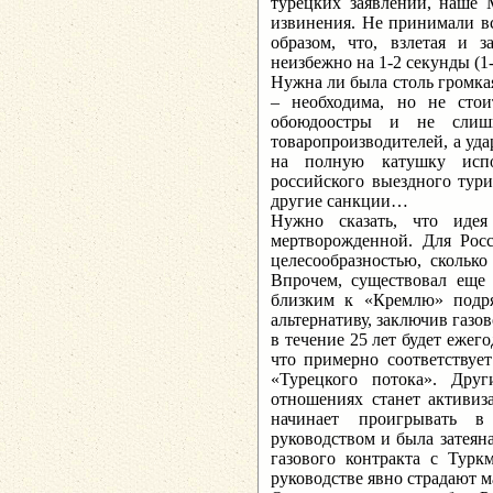
турецких заявлений, наше
извинения. Не принимали в
образом, что, взлетая и з
неизбежно на 1-2 секунды (
Нужна ли была столь громка
– необходима, но не стои
обоюдоостры и не слишк
товаропроизводителей, а уд
на полную катушку испо
российского выездного тури
другие санкции…
Нужно сказать, что идея
мертворожденной. Для Росс
целесообразностью, сколько
Впрочем, существовал еще 
близким к «Кремлю» подря
альтернативу, заключив газо
в течение 25 лет будет ежег
что примерно соответствуе
«Турецкого потока». Друг
отношениях станет активиз
начинает проигрывать в
руководством и была затеян
газового контракта с Турк
руководстве явно страдают ма