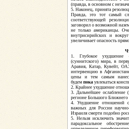
(правда, в основном с незна
5. Наконец, принята резолю
Правда, это тот самый сл
соответствующей резолюц
заговорил о возможной назем
не только американцы. Оче
внутрисирийских и вокру
увеличивает опасность прям
Ч
1. Глубокое ухудшение 
(суннитского) мира, в перв
Аравия, Катар, Кувейт, ОА
интервенцию в Афганистане
цены и тем самым нанес
будем
пока
увлекаться консп
2. Крайнее ухудшение отноше
3. Дальнейшее ослабление 
регионе Большого Ближнего 
4. Ухудшение отношений 
важных для России научно-
Израиля смерти подобно рос
5. Нельзя исключить значи
парадоксальное обостре
определенное переформатир