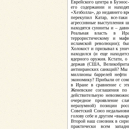
Еврейского центра в Буэнос-
его содержании и находят
«Хезболла», до недавнего в
перекупил Катар, все-так
агрессивные выступления ши
находятся сунниты и – дав
Реальная власть в Ира
террористическому и маф
исламской революции); б
Холокост и призывал к уни
находился (и еще находитс
ядерного оружия. Кстати, о
держав (США, Великобрита
антииранских санкций? Мы 
миллионы баррелей нефти
экономику? Прибыли от сом
в Иране в сравнение с эт
Женевские соглашения по
действительную невозможн
очередное проявление сл
неразумной) позиции рос
Советский Союз недальновид
голову себе и другим «выка
Второй наш союзник в сири
практически всем западн