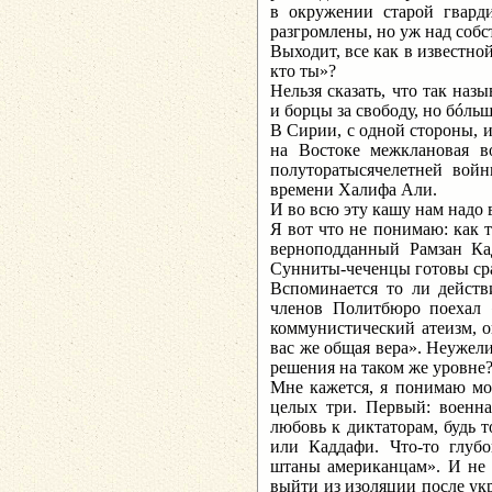
в окружении старой гвард
разгромлены, но уж над собс
Выходит, все как в известной
кто ты»?
Нельзя сказать, что так на
и борцы за свободу, но бóльш
В Сирии, с одной стороны, и
на Востоке межклановая во
полуторатысячелетней во
времени Халифа Али.
И во всю эту кашу нам надо 
Я вот что не понимаю: как 
верноподданный Рамзан Ка
Сунниты-чеченцы готовы сра
Вспоминается то ли действи
членов Политбюро поехал 
коммунистический атеизм, о
вас же общая вера». Неуже
решения на таком же уровне
Мне кажется, я понимаю мо
целых три. Первый: военна
любовь к диктаторам, будь 
или Каддафи. Что-то глубо
штаны американцам». И не 
выйти из изоляции после ук