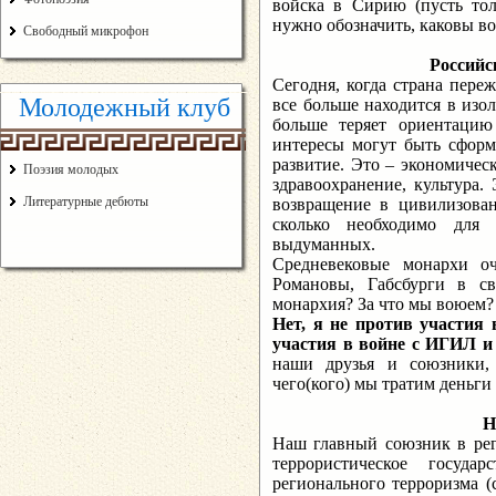
войска в Сирию (пусть то
нужно обозначить, каковы в
Свободный микрофон
Российс
Сегодня, когда страна пере
Молодежный клуб
все больше находится в изо
больше теряет ориентацию
интересы могут быть сформ
развитие. Это – экономичес
Поэзия молодых
здравоохранение, культура.
Литературные дебюты
возвращение в цивилизован
сколько необходимо для
выдуманных.
Средневековые монархи о
Романовы, Габсбурги в св
монархия? За что мы воюем?
Нет, я не против участия 
участия в войне с ИГИЛ и 
наши друзья и союзники,
чего(кого) мы тратим деньги
Н
Наш главный союзник в реги
террористическое госуд
регионального терроризма (