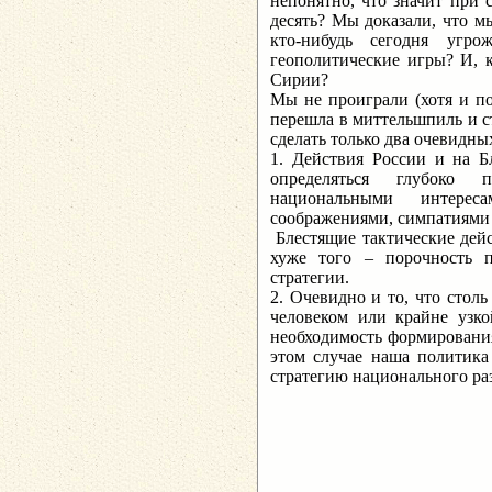
непонятно, что значит при 
десять? Мы доказали, что м
кто-нибудь сегодня угр
геополитические игры? И, 
Сирии?
Мы не проиграли (хотя и по
перешла в миттельшпиль и с
сделать только два очевидны
1. Действия России и на 
определяться глубоко
национальными интере
соображениями, симпатиями
Блестящие тактические дейс
хуже того – порочность п
стратегии.
2. Очевидно и то, что сто
человеком или крайне узко
необходимость формирования
этом случае наша политика 
стратегию национального ра