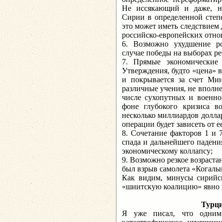
Не иссякающий и даже, н
Сирии в определенной степе
это может иметь следствием
российско-европейских отн
6. Возможно ухудшение ро
случае победы на выборах р
7. Прямые экономические
Утверждения, будто «цена» 
и покрывается за счет Мин
различные учения, не вполне
числе сухопутных и военно
фоне глубокого кризиса в
несколько миллиардов долла
операции будет зависеть от 
8. Сочетание факторов 1 и 
спада и дальнейшего падени
экономическому коллапсу;
9. Возможно резкое возраста
был взрыв самолета «Когалы
Как видим, минусы сирийс
«шиитскую коалицию» явно 
Турци
Я уже писал, что одним 