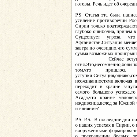
готовы. Речь идет об очеред
P
.
S
. Статья эта была напис
усиление противоречий Рос
Сирии только подтверждают 
глубоко ошибочна, причем в
Существует угроза, чт
Афганистан.Ситуация меняет
завтра,но очевидно,что су
сумма возможных проигрыше
Сейчас вступает в с
огня.Это,несомненно,бол
том,что пришлось
уступки.Ситуация,однако,со
неожиданностями,включая 
переходит в крайне запут
самого большого успеха,т
Асада,что крайне маловер
иждивенца,вслед за Южной 
и влияние?
P.S. P.S. В последние дни 
о наших успехах в Сирии, о
вооруженными формирования
о прекращении боевых д