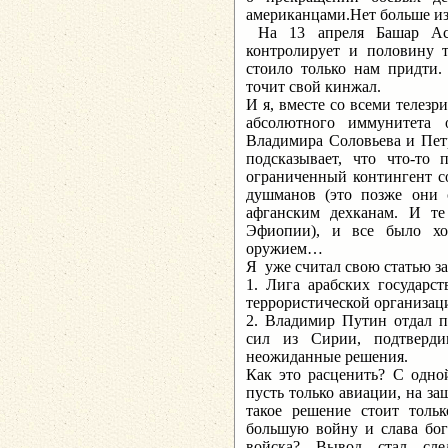
американцами.Нет больше из
На 13 апреля Башар Аса
контролирует и половину т
стоило только нам придти.
точит свой кинжал.
И я, вместе со всеми телезр
абсолютного иммунитета 
Владимира Соловьева и Петр
подсказывает, что что-то 
ограниченный контингент с
душманов (это позже они 
афганским дехканам. И те
Эфиопии), и все было хо
оружием…
Я уже считал свою статью за
1. Лига арабских государс
террористической организац
2. Владимир Путин отдал п
сил из Сирии, подтверди
неожиданные решения.
Как это расценить? С одно
пусть только авиации, на з
такое решение стоит тольк
большую войну и слава богу
войска? Вывод стал сле