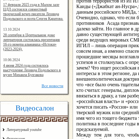
против террористов из ИГИЛ
14:24:00
17 февраля 2025 года в Малом зале
Каиды («Джабхат ан-Нусра»,т
ЦДЛ состоялся совместный
данным российского МИДа, т
творческий вечер писателя Леонида
Очевидно, однако, что если 
Подольского и поэта Сергея Каратова.
противников Асада признав
далеко зайти. Но главное в д
13.10.2024
давно существующей антитер
14:08:11
28 сентября в Центральном доме
среди ведущих мировых СМИ 
литераторов состоялась презентация
16-го номера альманаха «Истоки»
ИГИЛ – лишь операция прикр
(2023-2024).
совсем иная, а именно спасе
прошедшие месяцы возглавля
10.06.2024
успехов и столкнулась с оп
15:02:44
4 июня 2024 года состоялось
зачем? Что ищет российская 
выступление Леонида Подольского в
интересы в этом регионе, да
музее Михаила Булгакова
внешнеполитическая доктрина
что «все было очень тщатель
Все
новости
кто считал: генералы, дипло
ввязаться в драку, а там раз
«российская власть» и «росс
Видеосалон
хочется писать «Россия» или
тверской мужик или средний
имя чего из тощего бюджета 
политика в последние годы в
предсказуемой.
Литературный youtube
Между тем для того, чтобы
Фотопоэзия