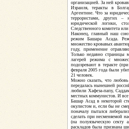
организацией. За ней крова
Израиля, теракты в Болг
Аргентине. Что за юридичес
террористами, других –
юридической логики, ст
Следственного комитета или 
Наконец, главный наш союз
режим Башара Асада. Реж
множество кровавых авантюр,
году, применение отравля
Только недавно страницы
лагерей режима с множе
подозревают в теракте (при
февраля 2005 года были уб
21 человек.
Можно сказать, что любовь
передалась нынешней россий
любили Хафеза-папу, Саддам
местных коммунистов. И все
Башар Асад в некоторой ст
окулистом и, если бы не сме
поначалу пытался либерали
сделать при несменяемой на
(на полуязыческую секту а
раскладов была признана ш