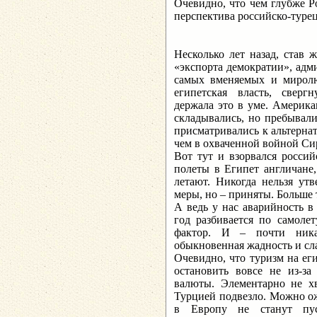
Очевидно, что чем глубже Ро
перспектива российско-туре
Несколько лет назад, став 
«экспорта демократии», адм
самых вменяемых и мирол
египетская власть, свергн
держала это в уме. Америка
складывались, но пребывали
присматривались к альтернат
чем в охваченной войной С
Вот тут и взорвался росси
полеты в Египет англичане
летают. Никогда нельзя ут
меры, но – приняты. Больше
А ведь у нас аварийность в
год разбивается по самоле
фактор. И – почти ника
обыкновенная жадность и сла
Очевидно, что туризм на ег
остановить вовсе не из-за
валюты. Элементарно не хв
Турцией подвезло. Можно ожи
в Европу не станут пус