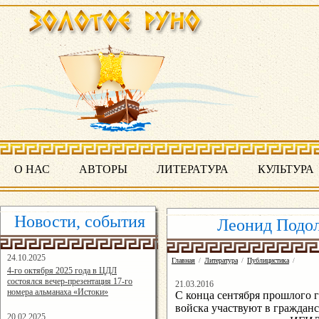
О НАС
АВТОРЫ
ЛИТЕРАТУРА
КУЛЬТУРА
Новости, события
Леонид Подол
24.10.2025
Главная
/
Литература
/
Публицистика
/
16:19:07
4-го октября 2025 года в ЦДЛ
состоялся вечер-презентация 17-го
21.03.2016
номера альманаха «Истоки»
С конца сентября прошлого г
войска участвуют в граждан
20.02.2025