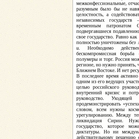
межконфессиональные, отча
разумным было бы не навя
целостность, а содействов
независимых государств 
временным патронатом 
подвергавшиеся подавлению
свое государство. Равно ка
полностью уничтожены
без 
и.
Необходимо действ
бескомпромиссная борьба
полумеры и торг. Россия мо
регионе, но нужно принять, 
Ближнем Востоке. И нет рес
В последнее время активно
одним из его ведущих участ
целью российского руковод
внутренний кризис и потр
руководство. Уходящей
продемонстрировать «успех
словом, всем нужны косм
урегулированию. Между те
ликвидация Сирии. Нужн
государство, которое мо
диктатуры. Но ни междун
действительному решению с