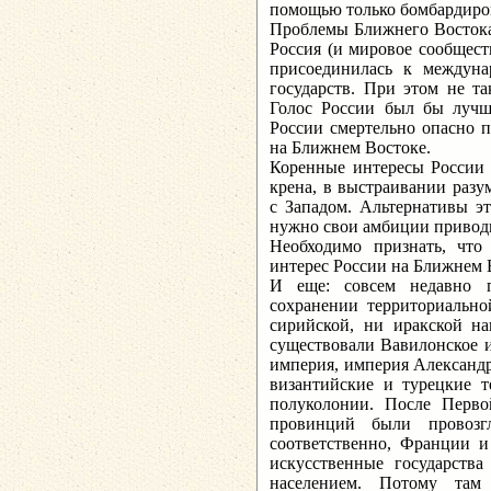
помощью только бомбардиров
Проблемы Ближнего Востока
Россия (и мировое сообщест
присоединилась к междуна
государств. При этом не т
Голос России был бы лучш
России смертельно опасно п
на Ближнем Востоке.
Коренные интересы России 
крена, в выстраивании раз
с Западом. Альтернативы эт
нужно свои амбиции приводи
Необходимо признать, чт
интерес России на Ближнем 
И еще: совсем недавно пр
сохранении территориальн
сирийской, ни иракской на
существовали Вавилонское и
империя, империя Александр
византийские и турецкие т
полуколонии. После Перв
провинций были провозг
соответственно, Франции и
искусственные государств
населением. Потому там