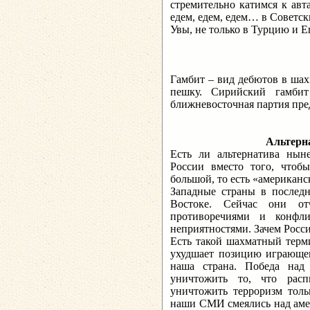
стремительно катимся к ав
едем, едем, едем… в Советс
Увы, не только в Турцию и Е
Гамбит – вид дебютов в шах
пешку. Сирийский гамбит
ближневосточная партия пре
Альтерна
Есть ли альтернатива ны
России вместо того, чтобы
большой, то есть «американ
Западные страны в послед
Востоке. Сейчас они о
противоречиями и конфл
неприятностями. Зачем Росс
Есть такой шахматный терми
ухудшает позицию играющег
наша страна. Победа над
уничтожить то, что расп
уничтожить терроризм тол
наши СМИ смеялись над аме