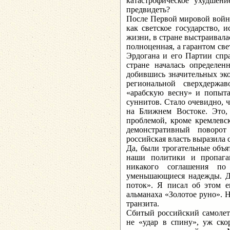
катастрофическое ухудше
предвидеть?
После Первой мировой войн
как светское государство,
жизни, в стране выстраивала
полноценная, а гарантом све
Эрдогана и его Партии спра
стране началась определен
добившись значительных эко
региональной сверхдержа
«арабскую весну» и попытал
суннитов. Стало очевидно, 
на Ближнем Востоке. Это, 
проблемой, кроме кремлевс
демонстративный поворо
российская власть выразила
Да, были трогательные объя
наши политики и пропага
никакого соглашения п
уменьшающиеся надежды. Д
поток». Я писал об этом 
альманаха «Золотое руно». Н
транзита.
Сбитый российский самолет 
не «удар в спину», уж ско