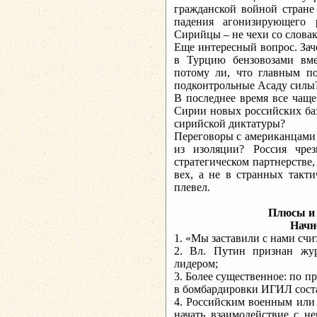
гражданской войной стране 
падения агонизирующего 
Сирийцы – не чехи со слова
Еще интересный вопрос. За
в Турцию бензовозами вм
потому ли, что главным п
подконтрольные Асаду силы
В последнее время все чащ
Сирии новых российских баз
сирийской диктатуры?
Переговоры с американцами 
из изоляции? Россия чр
стратегическом партнерстве
вех, а не в странных такти
плевел.
Плюсы и 
Начн
1. «Мы заставили с нами счит
2. Вл. Путин признан жу
лидером;
3. Более существенное: по 
в бомбардировки ИГИЛ сост
4. Российским военным или 
начать взаимодействие с н