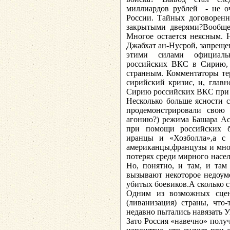
миллиардов рублей - не о
России. Тайных договоренн
закрытыми дверями?Вообще,
Многое остается неясным. 
Джабхат ан-Нусрой, запреще
этими силами официальн
российских ВКС в Сирию, 
странным. Комментаторы тер
сирийский кризис, и, главн
Сирию российских ВКС при 
Несколько больше ясности 
продемонстрировали свою
агонию?) режима Башара Аса
при помощи российских б
иранцы и «Хозболла»,а с
американцы,французы и мног
потерях среди мирного насе
Но, понятно, и там, и там
вызывают некоторое недоуме
убитых боевиков.А сколько 
Одним из возможных сцен
(ливанизация) страны, что
недавно пытались навязать У
Зато Россия «навечно» полу