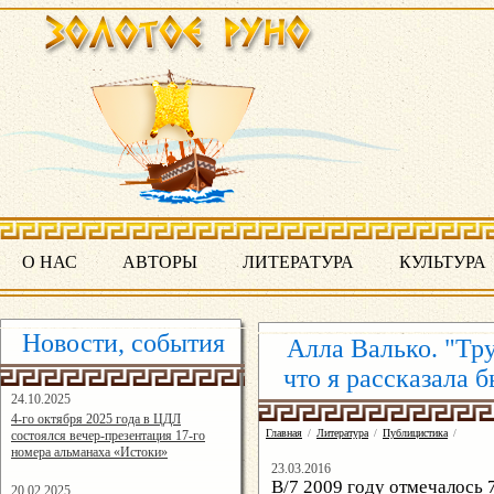
О НАС
АВТОРЫ
ЛИТЕРАТУРА
КУЛЬТУРА
Новости, события
Алла Валько. "Тр
что я рассказала 
24.10.2025
16:19:07
4-го октября 2025 года в ЦДЛ
Главная
/
Литература
/
Публицистика
/
состоялся вечер-презентация 17-го
номера альманаха «Истоки»
23.03.2016
В/7 2009 году отмечалось 
20.02.2025