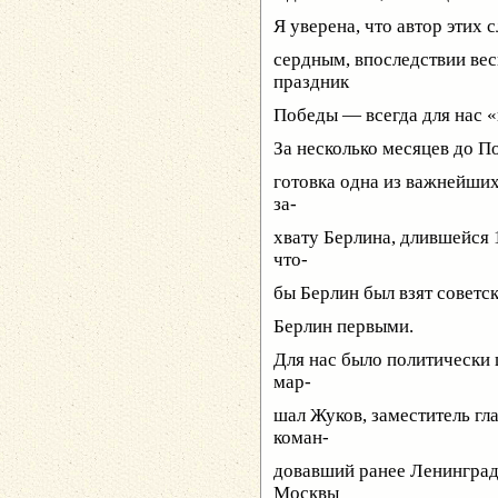
Я уверена, что автор этих
сердным, впоследствии вес
праздник
Победы — всегда для нас «
За несколько месяцев до П
готовка одна из важнейши
за-
хвату Берлина, длившейся 
что-
бы Берлин был взят советс
Берлин первыми.
Для нас было политически 
мар-
шал Жуков, заместитель г
коман-
довавший ранее Ленинград
Москвы