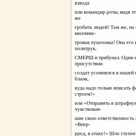
взвода
или командир роты, видя э
же
гробить людей! Там же, на 
миллиме-
тровая пушчонка! Она его 
политрук,
СМЕРШ и трибунал. Один из
присутствии
солдат усомнился в нашей 
бланк,
куда надо только вписать ф
строем!»
или «Отправить в штрафную
чувствовав-
шие свою ответственность
«Впер-
рред, в атаку!» Шло глупо