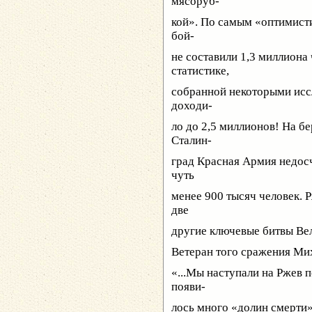
мясоруб-
кой». По самым «оптимист
бой-
не составили 1,3 миллиона
статистике,
собранной некоторыми исс
доходи-
ло до 2,5 миллионов! На б
Сталин-
град Красная Армия недосч
чуть
менее 900 тысяч человек. 
две
другие ключевые битвы Вел
Ветеран того сражения Ми
«...Мы наступали на Ржев 
появи-
лось много «долин смерти