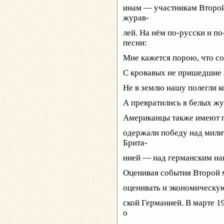
инам — участникам Второй
журав-
лей. На нём по-русски и по
песни:
Мне кажется порою, что со
С кровавых не пришедшие 
Не в землю нашу полегли ко
А превратились в белых жу
Американцы также имеют по
одержали победу над мили
Брита-
нией — над германским на
Оценивая события Второй м
оценивать и экономическу
ской Германией. В марте 1
о