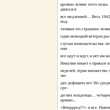
кровью лезвие этого ножа. 
двигался
все медленней… Весь 1942 
под-
тачивая это страшное лезв
один немецкий ветеран рас
случаи помешательства: не
они
все идут и идут, и нет им к
Никулин пишет о приказе в
неделей, теряя множество 
лю-
дях дефицита нет. Но сре
сре-
ди них младенцы… четырна
армию...
«Вперрред!!!» и все. Након