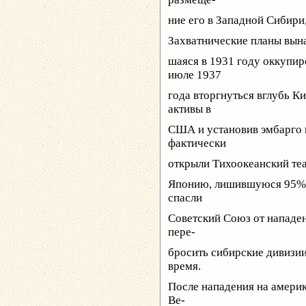
ние его в Западной Сибир
Захватнические планы вын
шаяся в 1931 году оккупи
июле 1937
года вторгнуться вглубь К
активы в
США и установив эмбарго 
фактически
открыли Тихоокеанский теа
Японию, лишившуюся 95% в
спасли
Советский Союз от нападен
пере-
бросить сибирские дивизии
время.
После нападения на амер
Ве-