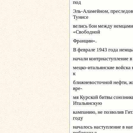
под
Эль-Аламейном, преследова
Тунисе
велись бои между немцами
«Свободной
Франции».
В феврале 1943 года немц
начали контрнаступление в
мецко-итальянские войска 
к
ближневосточной нефти, ж
вре-
мя Курской битвы союзник
Итальянскую
кампанию, не позволив Гит
году
началось наступление в на
побережье