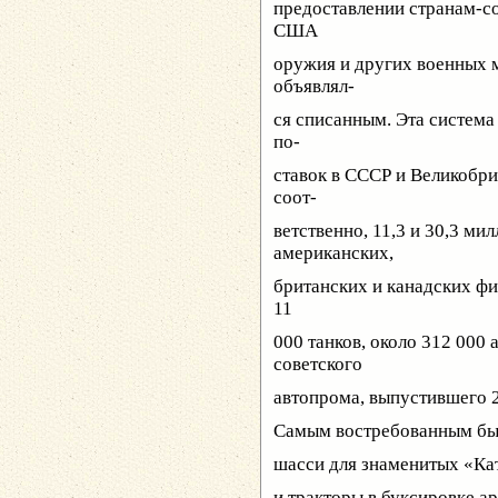
предоставлении странам-с
США
оружия и других военных м
объявлял-
ся списанным. Эта система
по-
ставок в СССР и Великобри
соот-
ветственно, 11,3 и 30,3 ми
американских,
британских и канадских фи
11
000 танков, около 312 000
советского
автопрома, выпустившего 
Самым востребованным был
шасси для знаменитых «Ка
и тракторы в буксировке а