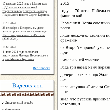
2015
14:24:00
17 февраля 2025 года в Малом зале
ЦДЛ состоялся совместный
году — 70-летие Победы ст
творческий вечер писателя Леонида
Подольского и поэта Сергея Каратова.
фашистской
Германией. Тогда союзники
13.10.2024
14:08:11
всего
28 сентября в Центральном доме
литераторов состоялась презентация
лишь несколько десятилети
16-го номера альманаха «Истоки»
(2023-2024).
сражени-
ях Второй мировой, уже не 
10.06.2024
15:02:44
4 июня 2024 года состоялось
при-
выступление Леонида Подольского в
музее Михаила Булгакова
нимали в ней участие.
Года три назад меня пораз
Все
новости
дочери по тхэквондо Эдди,
по-
Видеосалон
пала игрушка «Битва за Ста
и не
знал, что русские принимал
Литературный youtube
историю, я
Фотопоэзия