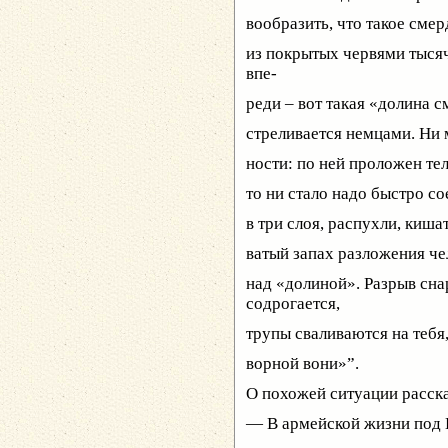
вообразить, что такое сме
из покрытых червями тысяч 
впе-
реди – вот такая «долина 
стреливается немцами. Ни 
ности: по ней проложен те
то ни стало надо быстро с
в три слоя, распухли, киш
ватый запах разложения че
над «долиной». Разрыв сна
содрогается,
трупы сваливаются на тебя,
ворной вони»”.
О похожей ситуации расск
— В армейской жизни под 