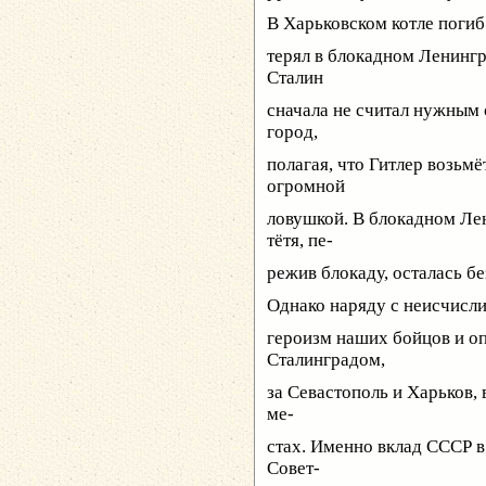
В Харьковском котле погиб
терял в блокадном Ленинг
Сталин
сначала не считал нужным
город,
полагая, что Гитлер возьмё
огромной
ловушкой. В блокадном Лен
тётя, пе-
режив блокаду, осталась бе
Однако наряду с неисчисл
героизм наших бойцов и оп
Сталинградом,
за Севастополь и Харьков,
ме-
стах. Именно вклад СССР 
Совет-