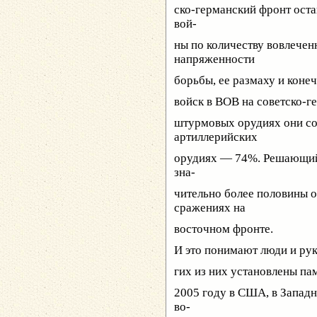
ско-германский фронт ос
вой-
ны по количеству вовлечен
напряженности
борьбы, ее размаху и коне
войск в ВОВ на советско-г
штурмовых орудиях они со
артиллерийских
орудиях — 74%. Решающий 
зна-
чительно более половины о
сражениях на
восточном фронте.
И это понимают люди и рук
гих из них установлены па
2005 году в США, в Запад
во-