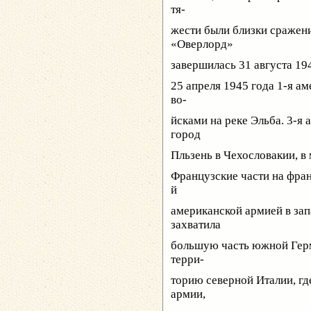
тя-
жести были близки сражен
«Оверлорд»
завершилась 31 августа 194
25 апреля 1945 года 1-я а
во-
йсками на реке Эльба. 3-я
город
Пльзень в Чехословакии, в
Французские части на фран
й
американской армией в зап
захватила
большую часть южной Герм
терри-
торию северной Италии, где
армии,