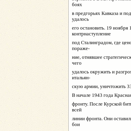
боях
в предгорьях Кавказа и п
удалось
его остановить. 19 ноября
контрнаступление
под Сталинградом, где цен
пораже-
ние, отнявшее стратегичес
чего
удалось окружить и разгро
итальян-
скую армии, уничтожить 330
В начале 1943 года Красна
фронту. После Курской бит
всей
линии фронта. Они оставил
бои