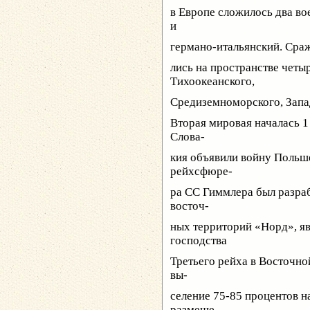
в Европе сложилось два во
и
германо-итальянский. Сра
лись на пространстве четы
Тихоокеанского,
Средиземноморского, Запа
Вторая мировая началась 1 
Слова-
кия объявили войну Польш
рейхсфюре-
ра СС Гиммлера был разра
восточ-
ных территорий «Норд», я
господства
Третьего рейха в Восточно
вы-
селение 75-85 процентов н
размеще-