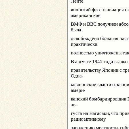
Лейте
японский флот и авиация п
американские
ВМФ и ВВС получили абсол
была
освобождена большая част
практически
полностью уничтожены так
В августе 1945 года главы
правительству Японии с тр
Одна-
ко японские власти отклони
амери-
канский бомбардировщик B
ав-
густа на Нагасаки, что пр
радиоактивному
заражению местности, гибе