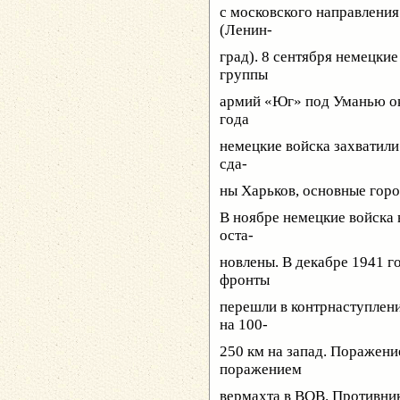
с московского направления
(Ленин-
град). 8 сентября немецкие
группы
армий «Юг» под Уманью ок
года
немецкие войска захватили
сда-
ны Харьков, основные горо
В ноябре немецкие войска 
оста-
новлены. В декабре 1941 
фронты
перешли в контрнаступлен
на 100-
250 км на запад. Поражен
поражением
вермахта в ВОВ. Противник