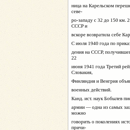
ница на Карельском переше
севе-
ро-западу с 32 до 150 км.
СССР и
вскоре возвратила себе Ка
С июля 1940 года по прика
дения на СССР, получивше
22
июня 1941 года Третий рейх
Словакия,
Финляндия и Венгрия объя
военных действий.
Канд. ист. наук Бобылев п
армии — одна из самых за
можно
говорить о поколениях ис
причи-