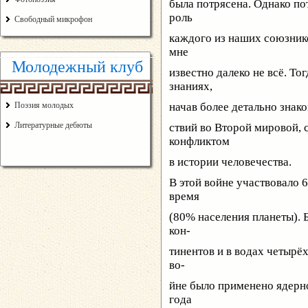
была потрясена. Однако по
роль
Свободный микрофон
каждого из наших союзников
мне
Молодежный клуб
известно далеко не всё. То
знаниях,
Поэзия молодых
начав более детально знак
Литературные дебюты
ствий во Второй мировой
конфликтом
в истории человечества.
В этой войне участвовало 
время
(80% населения планеты). 
кон-
тинентов и в водах четырёх
во-
йне было применено ядерно
года