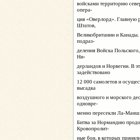
войсками территорию севе
опера-
ция «Оверлорд». Главную 
Штатов,
Великобритании и Канады. 
подраз-
деления Войска Польского,
Ни-
дерландов и Норвегии. В э
задействовано
12 000 самолетов и осуще
высадка
воздушного и морского дес
одновре-
менно пересекли Ла-Манш 
Битва за Нормандию продол
Кровопролит-
ные бои, в которых приняли