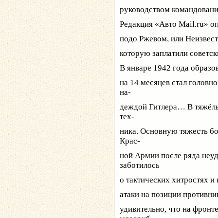
руководством командования
Редакция «Авто Mail.ru» о
подо Ржевом, или Неизвест
которую заплатили советск
В январе 1942 года образо
на 14 месяцев стал головн
на-
деждой Гитлера… В тяжёлы
тех-
ника. Основную тяжесть б
Крас-
ной Армии после ряда неуд
заботилось
о тактических хитростях и
атаки на позиции противни
удивительно, что на фронт