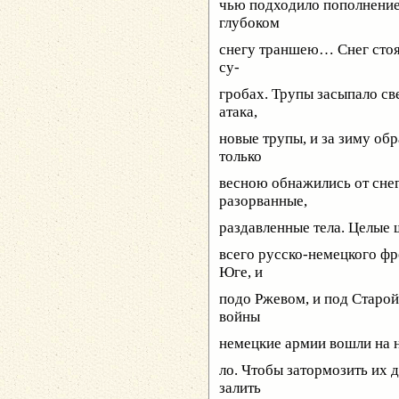
чью подходило пополнение
глубоком
снегу траншею… Снег стоял
су-
гробах. Трупы засыпало св
атака,
новые трупы, и за зиму об
только
весною обнажились от сне
разорванные,
раздавленные тела. Целые 
всего русско-немецкого фро
Юге, и
подо Ржевом, и под Старо
войны
немецкие армии вошли на 
ло. Чтобы затормозить их 
залить