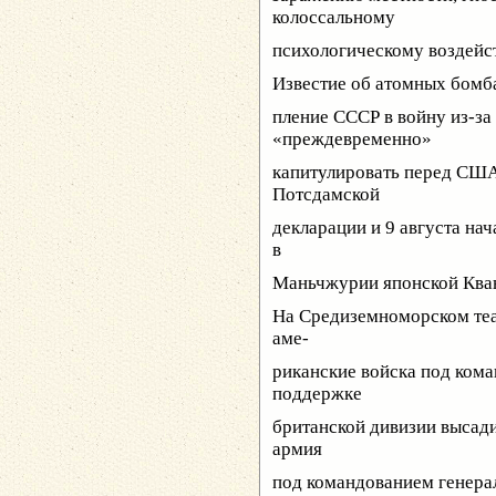
колоссальному
психологическому воздейс
Известие об атомных бомба
пление СССР в войну из-за
«преждевременно»
капитулировать перед США
Потсдамской
декларации и 9 августа на
в
Маньчжурии японской Ква
На Средиземноморском теа
аме-
риканские войска под ком
поддержке
британской дивизии высади
армия
под командованием генера