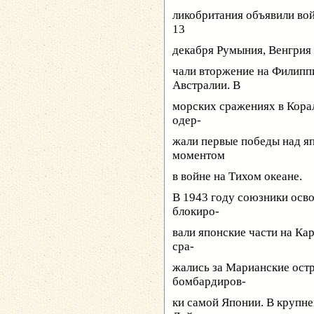
ликобритания объявили вой
13
декабря Румыния, Венгрия
чали вторжение на Филипп
Австралии. В
морских сражениях в Кора
одер-
жали первые победы над я
моментом
в войне на Тихом океане.
В 1943 году союзники осв
блокиро-
вали японские части на Ка
сра-
жались за Марианские остр
бомбардиров-
ки самой Японии. В крупн