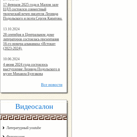
14:24:00
17 февраля 2025 года в Малом зале
ЦДЛ состоялся совместный
творческий вечер писателя Леонида
Подольского и поэта Сергея Каратова.
13.10.2024
14:08:11
28 сентября в Центральном доме
литераторов состоялась презентация
16-го номера альманаха «Истоки»
(2023-2024).
10.06.2024
15:02:44
4 июня 2024 года состоялось
выступление Леонида Подольского в
музее Михаила Булгакова
Все
новости
Видеосалон
Литературный youtube
Фотопоэзия