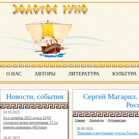
О НАС
АВТОРЫ
ЛИТЕРАТУРА
КУЛЬТУРА
Новости, события
Сергей Магарил.
Рос
24.10.2025
16:19:07
4-го октября 2025 года в ЦДЛ
Главная
/
Литература
/
Публицистика
/
состоялся вечер-презентация 17-го
номера альманаха «Истоки»
20.09.2016
"Внешние и внутренние угрозы России: 
20.02.2025