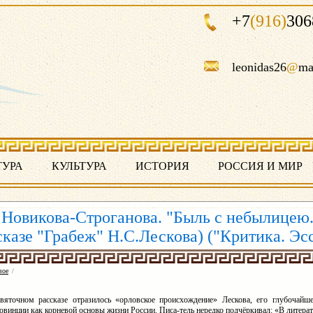
+7
(916)
306
leonidas26
@
ma
ТУРА
КУЛЬТУРА
ИСТОРИЯ
РОССИЯ И МИР
Новикова-Строганова. "Быль с небылицею..
сказе "Грабеж" Н.С.Лескова) ("Критика. Эс
вое
/
вяточном рассказе отразилось «орловское происхождение» Лескова, его глубочайше
овинции как корневой основы жизни России. Писа-тель нередко подчёркивал: «В литера