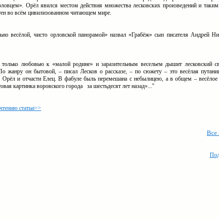
рловцем». Орёл явился местом действия множества лесковских произведений и таким
стен во всём цивилизованном читающем мире.
льно весёлой, чисто орловской панорамой» назвал «Грабёж» сын писателя Андрей Ни
 только любовью к «малой родине» и заразительным весельем дышит лесковский с
По жанру он бытовой, – писал Лесков о рассказе, – по сюжету – это весёлая путани
– Орёл и отчасти Елец. В фабуле быль перемешана с небылицею, а в общем – весёлое
овая картинка воровского города за шестьдесят лет назад»..."
 чтению статьи>>
Все
Под