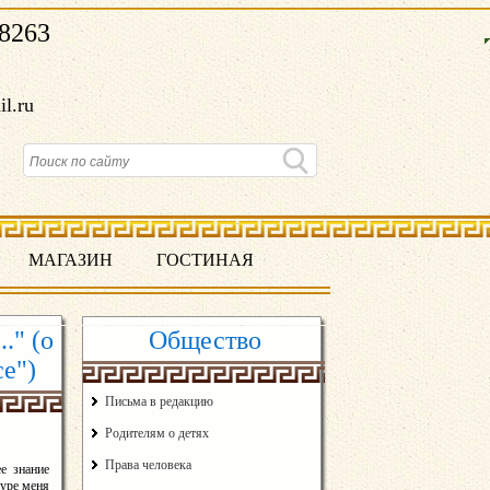
8263
il.ru
МАГАЗИН
ГОСТИНАЯ
." (о
Общество
се")
Письма в редакцию
Родителям о детях
Права человека
е знание
туре меня