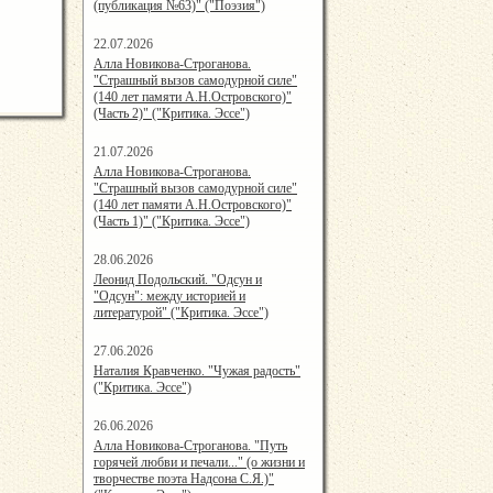
(публикация №63)" ("Поэзия")
22.07.2026
15:48:05
Алла Новикова-Строганова.
"Страшный вызов самодурной силе"
(140 лет памяти А.Н.Островского)"
(Часть 2)" ("Критика. Эссе")
21.07.2026
15:08:00
Алла Новикова-Строганова.
"Страшный вызов самодурной силе"
(140 лет памяти А.Н.Островского)"
(Часть 1)" ("Критика. Эссе")
28.06.2026
20:25:38
Леонид Подольский. "Одсун и
"Одсун": между историей и
литературой" ("Критика. Эссе")
27.06.2026
21:19:00
Наталия Кравченко. "Чужая радость"
("Критика. Эссе")
26.06.2026
15:39:00
Алла Новикова-Строганова. "Путь
горячей любви и печали..." (о жизни и
творчестве поэта Надсона С.Я.)"