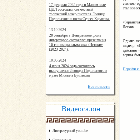
считают о
14:24:00
17 февраля 2025 года в Малом зале
стал изве
ЦДЛ состоялся совместный
творческий вечер писателя Леонида
Подольского и поэта Сергея Каратова.
«Заразите
Лесков.
13.10.2024
14:08:11
28 сентября в Центральном доме
литераторов состоялась презентация
Однако не
16-го номера альманаха «Истоки»
шедевр. «
(2023-2024).
действия 
верная быт
10.06.2024
15:02:44
4 июня 2024 года состоялось
Перейти к
выступление Леонида Подольского в
музее Михаила Булгакова
Все
новости
Видеосалон
Литературный youtube
Фотопоэзия