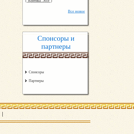
("Критика. Эссе")
Все
новое
Спонсоры и
партнеры
Спонсоры
Партнеры