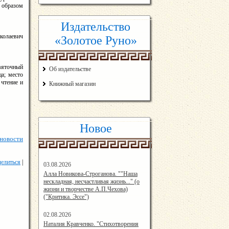
 образом
Издательство
колаевич
«Золотое Руно»
вяточный
Об издательстве
ца; место
 чтение и
Книжный магазин
Новое
 новости
елиться
|
03.08.2026
14:33:45
Алла Новикова-Строганова. ""Наша
нескладная, несчастливая жизнь..." (о
жизни и творчестве А.П.Чехова)
("Критика. Эссе")
02.08.2026
12:57:00
Наталия Кравченко. "Стихотворения