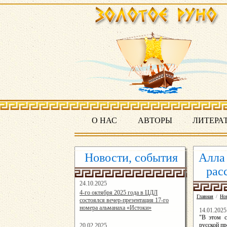
О НАС
АВТОРЫ
ЛИТЕРА
Новости, события
Алла 
рас
24.10.2025
16:19:07
4-го октября 2025 года в ЦДЛ
Главная
/
Но
состоялся вечер-презентация 17-го
номера альманаха «Истоки»
14.01.2025
"В этом с
русской пр
20.02.2025