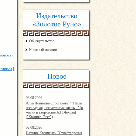
Издательство
«Золотое Руно»
Об издательстве
Книжный магазин
 новости
елиться
|
Новое
03.08.2026
14:33:45
Алла Новикова-Строганова. ""Наша
нескладная, несчастливая жизнь..." (о
жизни и творчестве А.П.Чехова)
("Критика. Эссе")
02.08.2026
12:57:00
Наталия Кравченко. "Стихотворения