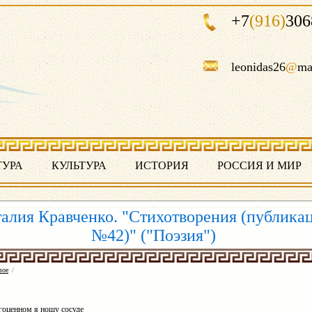
+7
(916)
306
leonidas26
@
ma
ТУРА
КУЛЬТУРА
ИСТОРИЯ
РОССИЯ И МИР
алия Кравченко. "Стихотворения (публика
№42)" ("Поэзия")
вое
/
гоценном я ношу сосуде