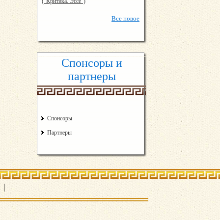
("Критика. Эссе")
Все
новое
Спонсоры и
партнеры
Спонсоры
Партнеры