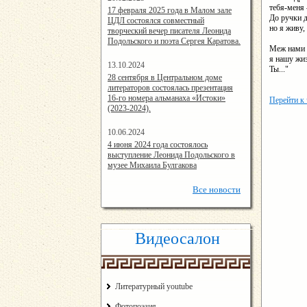
тебя-меня 
14:24:00
17 февраля 2025 года в Малом зале
До ручки д
ЦДЛ состоялся совместный
но я живу,
творческий вечер писателя Леонида
Подольского и поэта Сергея Каратова.
Меж нами 
я нашу жиз
13.10.2024
Ты..."
14:08:11
28 сентября в Центральном доме
литераторов состоялась презентация
16-го номера альманаха «Истоки»
Перейти к
(2023-2024).
10.06.2024
15:02:44
4 июня 2024 года состоялось
выступление Леонида Подольского в
музее Михаила Булгакова
Все
новости
Видеосалон
Литературный youtube
Фотопоэзия