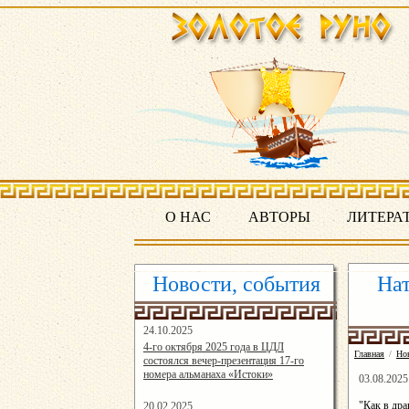
О НАС
АВТОРЫ
ЛИТЕРА
Новости, события
Нат
24.10.2025
16:19:07
4-го октября 2025 года в ЦДЛ
Главная
/
Но
состоялся вечер-презентация 17-го
номера альманаха «Истоки»
03.08.2025
"Как в дра
20.02.2025