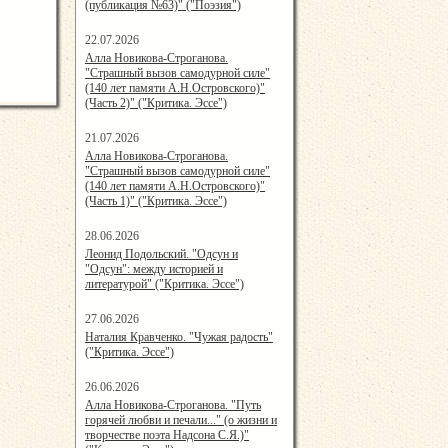
(публикация №63)" ("Поэзия")
22.07.2026
15:48:05
Алла Новикова-Строганова.
"Страшный вызов самодурной силе"
(140 лет памяти А.Н.Островского)"
(Часть 2)" ("Критика. Эссе")
21.07.2026
15:08:00
Алла Новикова-Строганова.
"Страшный вызов самодурной силе"
(140 лет памяти А.Н.Островского)"
(Часть 1)" ("Критика. Эссе")
28.06.2026
20:25:38
Леонид Подольский. "Одсун и
"Одсун": между историей и
литературой" ("Критика. Эссе")
27.06.2026
21:19:00
Наталия Кравченко. "Чужая радость"
("Критика. Эссе")
26.06.2026
15:39:00
Алла Новикова-Строганова. "Путь
горячей любви и печали..." (о жизни и
творчестве поэта Надсона С.Я.)"