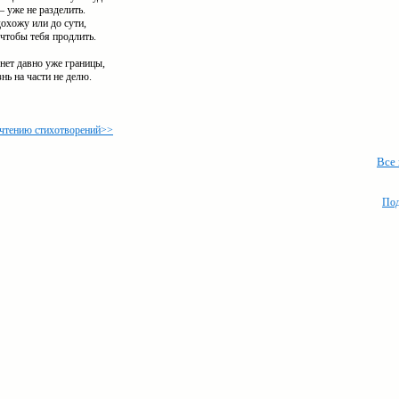
– уже не разделить.
охожу или до сути,
 чтобы тебя продлить.
нет давно уже границы,
нь на части не делю.
 чтению стихотворений>>
Все
Под