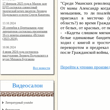
"Среди Уманских революц
14:24:00
17 февраля 2025 года в Малом зале
ЦДЛ состоялся совместный
От мамы Александр когд
творческий вечер писателя Леонида
меньшевик, то ли поале
Подольского и поэта Сергея Каратова.
приезжал в местечко (
область?) во время Гражд
13.10.2024
14:08:11
от белых, от красных, от 
28 сентября в Центральном доме
литераторов состоялась презентация
- «Кадеты слишком мягкие 
16-го номера альманаха «Истоки»
белые одинаковые бандиты
(2023-2024).
ходил с книгой и тросто
переворотом и предрекал
10.06.2024
15:02:44
4 июня 2024 года состоялось
после Гражданской войны, е
выступление Леонида Подольского в
музее Михаила Булгакова
Перейти к чтению произве
Все
новости
Видеосалон
Литературный youtube
Фотопоэзия