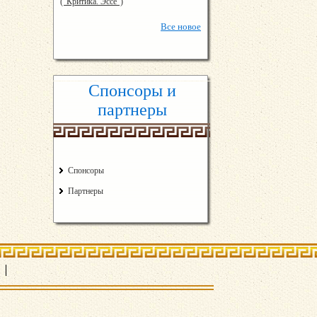
("Критика. Эссе")
Все
новое
Спонсоры и
партнеры
Спонсоры
Партнеры