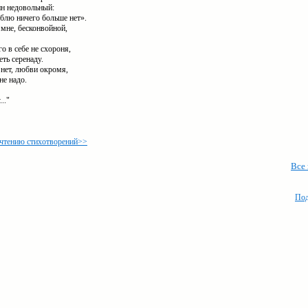
ин недовольный:
блю ничего больше нет».
мне, бесконвойной,
го в себе не схороня,
еть серенаду.
 нет, любви окромя,
не надо.
..."
 чтению стихотворений>>
Все
Под