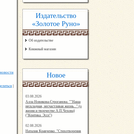
Издательство
«Золотое Руно»
Об издательстве
Книжный магазин
 новости
Новое
елиться
|
03.08.2026
14:33:45
Алла Новикова-Строганова. ""Наша
нескладная, несчастливая жизнь..." (о
жизни и творчестве А.П.Чехова)
("Критика. Эссе")
02.08.2026
12:57:00
Наталия Кравченко. "Стихотворения