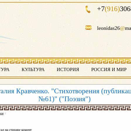
+7
(916)
306
leonidas26
@
ma
ТУРА
КУЛЬТУРА
ИСТОРИЯ
РОССИЯ И МИР
алия Кравченко. "Стихотворения (публика
№61)" ("Поэзия")
вое
/
ал на стихире комент