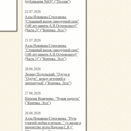
(публикация №63)" ("Поэзия")
22.07.2026
15:48:05
Алла Новикова-Строганова.
"Страшный вызов самодурной силе"
(140 лет памяти А.Н.Островского)"
(Часть 2)" ("Критика. Эссе")
21.07.2026
15:08:00
Алла Новикова-Строганова.
"Страшный вызов самодурной силе"
(140 лет памяти А.Н.Островского)"
(Часть 1)" ("Критика. Эссе")
28.06.2026
20:25:38
Леонид Подольский. "Одсун и
"Одсун": между историей и
литературой" ("Критика. Эссе")
27.06.2026
21:19:00
Наталия Кравченко. "Чужая радость"
("Критика. Эссе")
26.06.2026
15:39:00
Алла Новикова-Строганова. "Путь
горячей любви и печали..." (о жизни и
творчестве поэта Надсона С.Я.)"