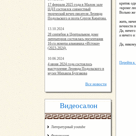
критик од
14:24:00
17 февраля 2025 года в Малом зале
«кроме лю
ЦДЛ состоялся совместный
Вольно же 
творческий вечер писателя Леонида
Подольского и поэта Сергея Каратова.
жить, ниче
вечности п
13.10.2024
Да, ничего
14:08:11
28 сентября в Центральном доме
а ничего и 
литераторов состоялась презентация
16-го номера альманаха «Истоки»
Да, никому
(2023-2024).
10.06.2024
Перейти к
15:02:44
4 июня 2024 года состоялось
выступление Леонида Подольского в
музее Михаила Булгакова
Все
новости
Видеосалон
Литературный youtube
Фотопоэзия