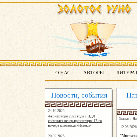
О НАС
АВТОРЫ
ЛИТЕРА
Новости, события
Нат
24.10.2025
16:19:07
4-го октября 2025 года в ЦДЛ
Главная
/
Но
состоялся вечер-презентация 17-го
номера альманаха «Истоки»
12.06.2026
"Мне напис
20.02.2025