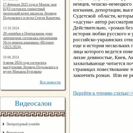
немцев, чешско-немецкого 
14:24:00
17 февраля 2025 года в Малом зале
ЦДЛ состоялся совместный
изгнания, депортации, выс
творческий вечер писателя Леонида
Судетской области, который
Подольского и поэта Сергея Каратова.
«одсуна» автор рассматрив
Действительно, «роман бе
13.10.2024
14:08:11
история любви русского и 
28 сентября в Центральном доме
литераторов состоялась презентация
российско-украинских отно
16-го номера альманаха «Истоки»
еще и история нескольких г
(2023-2024).
лица которого ведется пов
лихие девяностые, Киев, А
10.06.2024
15:02:44
4 июня 2024 года состоялось
захватывающе читается поч
выступление Леонида Подольского в
страницах повествование те
музее Михаила Булгакова
закончить роман. Или не р
Все
новости
Перейти к чтению статьи>
Видеосалон
Литературный youtube
Фотопоэзия