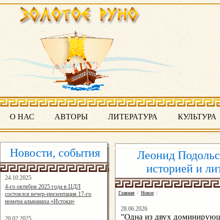
О НАС
АВТОРЫ
ЛИТЕРАТУРА
КУЛЬТУРА
Новости, события
Леонид Подольс
историей и ли
24.10.2025
16:19:07
4-го октября 2025 года в ЦДЛ
Главная
/
Новое
/
состоялся вечер-презентация 17-го
номера альманаха «Истоки»
28.06.2026
"Одна из двух доминирующ
20.02.2025