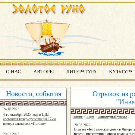
О НАС
АВТОРЫ
ЛИТЕРАТУРА
КУЛЬТУРА
Новости, события
Отрывок из р
"Инве
24.10.2025
16:19:07
4-го октября 2025 года в ЦДЛ
Главная
/
Видео
/
Литературный youtube
/
состоялся вечер-презентация 17-го
номера альманаха «Истоки»
20.05.2022
В музее «Булгаковский дом» в Литерату
вечер и презентация нового романа пи
20.02.2025