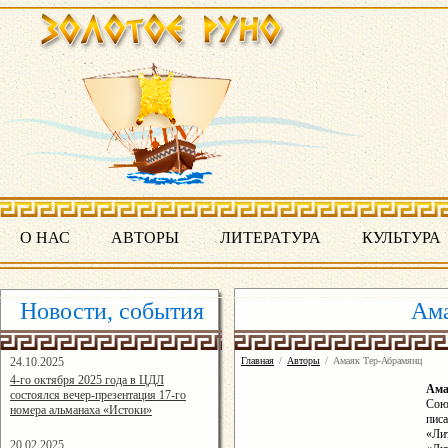
О НАС
АВТОРЫ
ЛИТЕРАТУРА
КУЛЬТУРА
Новости, события
Ама
24.10.2025
Главная
/
Авторы
/
Амаяк Тер-Абрамянц
16:19:07
4-го октября 2025 года в ЦДЛ
Ам
состоялся вечер-презентация 17-го
Сою
номера альманаха «Истоки»
пис
«Ли
20.02.2025