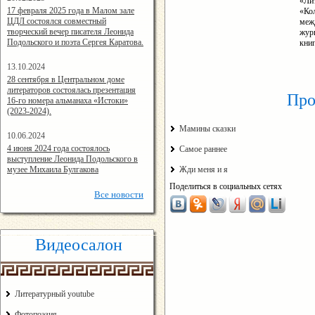
«Ли
14:24:00
17 февраля 2025 года в Малом зале
«Ко
ЦДЛ состоялся совместный
меж
творческий вечер писателя Леонида
жур
Подольского и поэта Сергея Каратова.
кни
13.10.2024
14:08:11
28 сентября в Центральном доме
литераторов состоялась презентация
Про
16-го номера альманаха «Истоки»
(2023-2024).
Мамины сказки
10.06.2024
15:02:44
4 июня 2024 года состоялось
Самое раннее
выступление Леонида Подольского в
музее Михаила Булгакова
Жди меня и я
Поделиться в социальных сетях
Все
новости
Видеосалон
Литературный youtube
Фотопоэзия