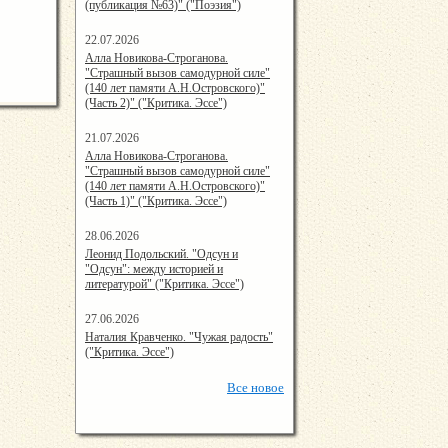
(публикация №63)" ("Поэзия")
22.07.2026
15:48:05
Алла Новикова-Строганова.
"Страшный вызов самодурной силе"
(140 лет памяти А.Н.Островского)"
(Часть 2)" ("Критика. Эссе")
21.07.2026
15:08:00
Алла Новикова-Строганова.
"Страшный вызов самодурной силе"
(140 лет памяти А.Н.Островского)"
(Часть 1)" ("Критика. Эссе")
28.06.2026
20:25:38
Леонид Подольский. "Одсун и
"Одсун": между историей и
литературой" ("Критика. Эссе")
27.06.2026
21:19:00
Наталия Кравченко. "Чужая радость"
("Критика. Эссе")
Все
новое