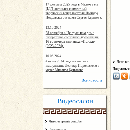
14:24:00
17 февраля 2025 года в Малом зале
ЦДЛ состоялся совместный
творческий вечер писателя Леонида
Подольского и поэта Сергея Каратова.
13.10.2024
14:08:11
28 сентября в Центральном доме
литераторов состоялась презентация
16-го номера альманаха «Истоки»
(2023-2024).
10.06.2024
15:02:44
4 июня 2024 года состоялось
Дежа вю 
выступление Леонида Подольского в
Поделиться
музее Михаила Булгакова
Все
новости
Видеосалон
Литературный youtube
Фотопоэзия