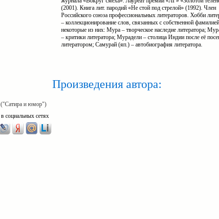
журнала «Вокруг смеха». Лауреат премии «ЛГ» «Золотой телён
(2001). Книга лит. пародий «Не стой под стрелой» (1992). Член
Российского союза профессиональных литераторов. Хобби лите
– коллекционирование слов, связанных с собственной фамилией
некоторые из них: Мура – творческое наследие литератора; Му
– критики литератора; Мурадели – столица Индии после её пос
литератором; Самурай (яп.) – автобиография литератора.
Произведения автора:
("Сатира и юмор")
 в социальных сетях