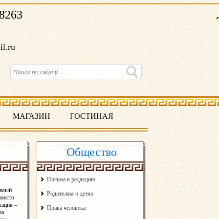
8263
il.ru
МАГАЗИН
ГОСТИНАЯ
Общество
Письма в редакцию
зимый
Родителям о детях
 место
кация –
Права человека
ра