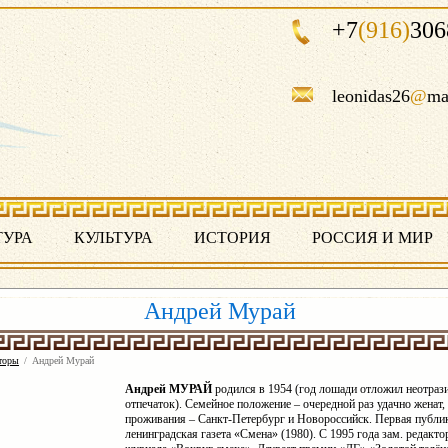
+7
(916)
306
leonidas26
@
ma
ТУРА
КУЛЬТУРА
ИСТОРИЯ
РОССИЯ И МИР
Андрей Мурай
торы
/
Андрей Мурай
Андрей МУРАЙ
родился в 1954 (год лошади отложил неотра
отпечаток). Семейное положение – очередной раз удачно женат,
проживания – Санкт-Петербург и Новороссийск. Первая публи
ленинградская газета «Смена» (1980). С 1995 года зам. редакто