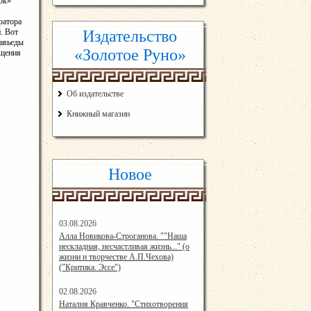
ок»
ратора
. Вот
Издательство
равьеды
«Золотое Руно»
ещения
Об издательстве
Книжный магазин
Новое
03.08.2026
14:33:45
Алла Новикова-Строганова. ""Наша
нескладная, несчастливая жизнь..." (о
жизни и творчестве А.П.Чехова)
("Критика. Эссе")
02.08.2026
12:57:00
Наталия Кравченко. "Стихотворения