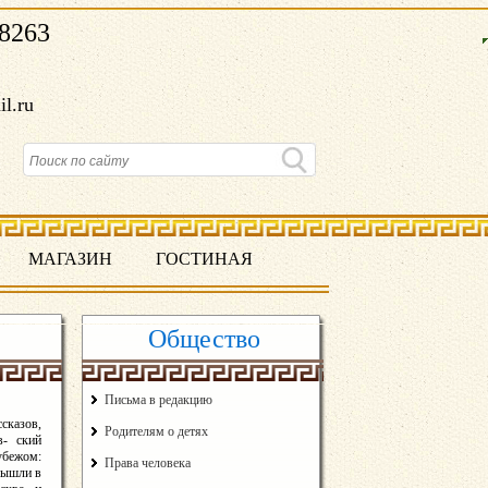
8263
il.ru
МАГАЗИН
ГОСТИНАЯ
Общество
Письма в редакцию
сказов,
Родителям о детях
в- ский
убежом:
Права человека
вышли в