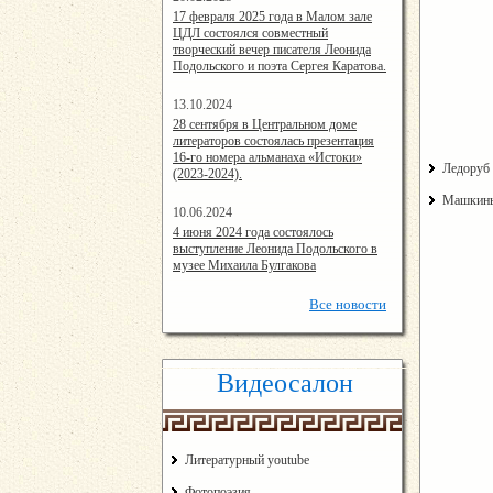
14:24:00
17 февраля 2025 года в Малом зале
ЦДЛ состоялся совместный
творческий вечер писателя Леонида
Подольского и поэта Сергея Каратова.
13.10.2024
14:08:11
28 сентября в Центральном доме
литераторов состоялась презентация
16-го номера альманаха «Истоки»
Ледоруб
(2023-2024).
Машкин
10.06.2024
15:02:44
4 июня 2024 года состоялось
выступление Леонида Подольского в
музее Михаила Булгакова
Все
новости
Видеосалон
Литературный youtube
Фотопоэзия