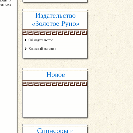
скве и
ажных»
Издательство
«Золотое Руно»
Об издательстве
Книжный магазин
Новое
Спонсоры и