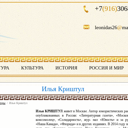
+7
(916)
306
leonidas26
@
ma
ТУРА
КУЛЬТУРА
ИСТОРИЯ
РОССИЯ И МИР
Илья Криштул
торы
/
Илья Криштул
Илья КРИШТУЛ
живет в Москве. Автор юмористических рас
опубликованных в России: «Литературная газета», «Моско
комсомолец», «Солидарность», жур- нал «Юность» и за р
«Наша Канада», «Флорида» и в других изданиях. В 2014 году 