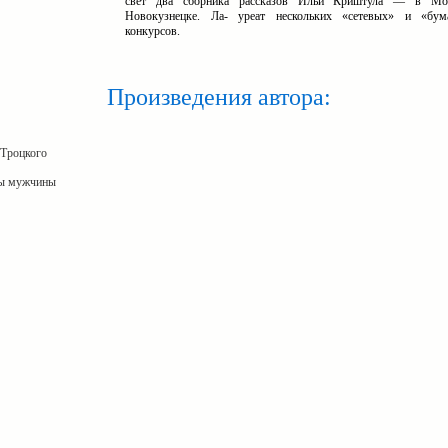
свет два сборника рассказов Ильи Криштула — в Мо
Новокузнецке. Ла- уреат нескольких «сетевых» и «бум
конкурсов.
Произведения автора:
 Троцкого
ы мужчины