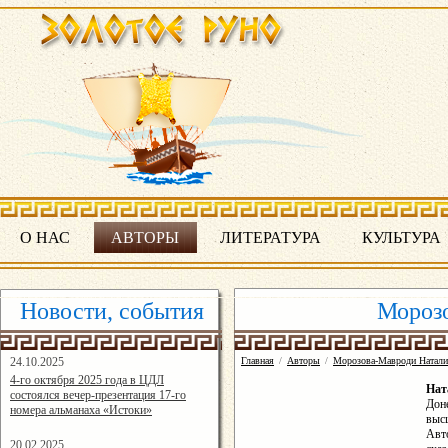
О НАС
АВТОРЫ
ЛИТЕРАТУРА
КУЛЬТУРА
Новости, события
Мороз
24.10.2025
Главная
/
Авторы
/
Морозова-Мавроди Натали
16:19:07
4-го октября 2025 года в ЦДЛ
На
состоялся вечер-презентация 17-го
Дон
номера альманаха «Истоки»
выс
Авт
20.02.2025