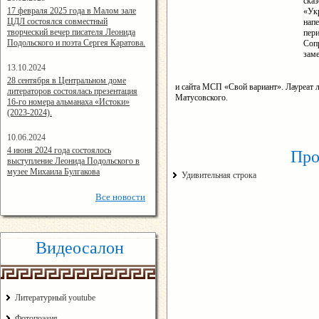
ска
14:24:00
17 февраля 2025 года в Малом зале
«Ук
ЦДЛ состоялся совместный
нап
творческий вечер писателя Леонида
пер
Подольского и поэта Сергея Каратова.
Соп
заме
13.10.2024
14:08:11
28 сентября в Центральном доме
и
сайта МСП «Свой вариант». Лауреат 
литераторов состоялась презентация
Матусовского.
16-го номера альманаха «Истоки»
(2023-2024).
10.06.2024
15:02:44
4 июня 2024 года состоялось
Про
выступление Леонида Подольского в
музее Михаила Булгакова
Удивительная строка
Все
новости
Видеосалон
Литературный youtube
Фотопоэзия