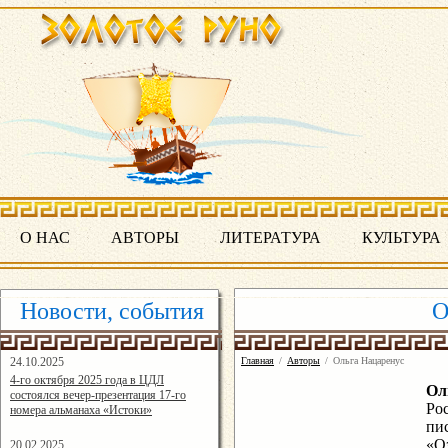
О НАС
АВТОРЫ
ЛИТЕРАТУРА
КУЛЬТУРА
Новости, события
О
24.10.2025
Главная
/
Авторы
/
Ольга Нацаренус
16:19:07
4-го октября 2025 года в ЦДЛ
Ол
состоялся вечер-презентация 17-го
Ро
номера альманаха «Истоки»
пи
«О
20.02.2025