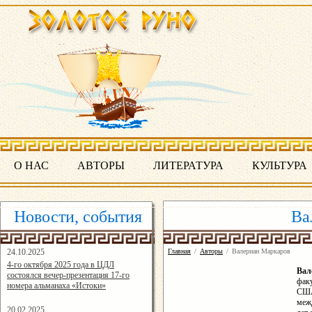
О НАС
АВТОРЫ
ЛИТЕРАТУРА
КУЛЬТУРА
Новости, события
Ва
24.10.2025
Главная
/
Авторы
/
Валериан Маркаров
16:19:07
4-го октября 2025 года в ЦДЛ
Ва
состоялся вечер-презентация 17-го
факу
номера альманаха «Истоки»
США 
меж
20.02.2025