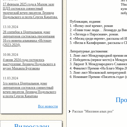
лет
14:24:00
17 февраля 2025 года в Малом зале
Тбил
ЦДЛ состоялся совместный
кули
творческий вечер писателя Леонида
побу
Подольского и поэта Сергея Каратова.
Публикации, издания:
1. «Всему своё время», роман
13.10.2024
2. «Гении тоже люди… Леонардо да Вин
14:08:11
28 сентября в Центральном доме
3. «Легенда о Пиросмани», роман.
литераторов состоялась презентация
4. «Месяц среди евреев», рассказы об И
16-го номера альманаха «Истоки»
5. «Весна в Калифорнии», рассказы о 
(2023-2024).
Литературные достижения:
10.06.2024
1. Лонг-лист Международной премии им
15:02:44
4 июня 2024 года состоялось
2. Победитель (первое место) в Междун
выступление Леонида Подольского в
3. Лауреат X Международного Славянск
музее Михаила Булгакова
4. Финалист Премии «На Благо Мира-2
5. Лонг-лист Московской литературной 
6. Номинант Премии «Писатель года» (г
11.03.2024
15:06:16
1го марта в Центральном доме
литераторов состоялся совместный
вечер писателя Леонида Подольского
и поэта Сергея Каратова
Про
Все
новости
Рассказ "Миллион алых роз"
Видеосалон