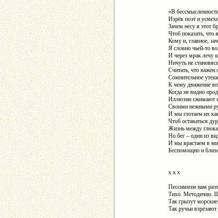
«В бессмысленности
Изрёк поэт и усмех
Зачем несу я этот б
Чтоб показать, что 
Кому и, главное, за
Я словно чьей-то в
И через мрак лечу к
Ничуть не становясь
Считать, что важен 
Сомнительное утеше
К чему движение вп
Когда не видно про
Иллюзии сжимают 
Своими нежными р
И мы глотаем их как
Чтоб оставаться ду
Жизнь между глюка
Но бег – один из ви
И мы врастаем в м
Беспомощно и близ
х х х
Пессимизм нам разъ
Тихо. Методично. Ш
Так грызут морские
Так ручьи взрезают 