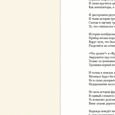
И снова крутятся ца
Как вентиляторы, в
И диссертанты рвутс
И ткань истории тре
Сметая в паутину т
То, что считали все 
Истории калейдоско
Прибор весьма взр
Вдруг путь, что бы
Разделится на сотню
«Что делать?» и «Ку
Закружатся над гол
Только за громкими
Тропинки верной не
И толпы в поисках 
Метаться будут бес
Не в силах разорва
Недоразвития мозго
Но коль истории ф
В единый сложатся 
То вспыхнет долгож
Вмиг указав дороги 
Надежда поведёт вп