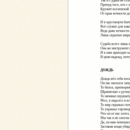
Так и Судьба не соз
Причуд того, кто с н
Кружит вселенский
От края вечности до
И в круговерти быт
Всё служит для како
Ведь даже вечности
Лишь скрытые миры 
Судьба всего лишь 
Она же инструмент 
И к нам приходит к
В цепи надежд, поте
ДОЖДЬ
Дождь вёл себя вес
Он нас пытался запу
То бился, притворя
Шрапнелью о ручну
То начинал шуршать
Мол, я надолго и вс
То мир скрывал спл
То украшал гирлянд
Что он от нас хотел,
Мы так и не смогли 
Да, он нам помешал
Заставив вещи убира