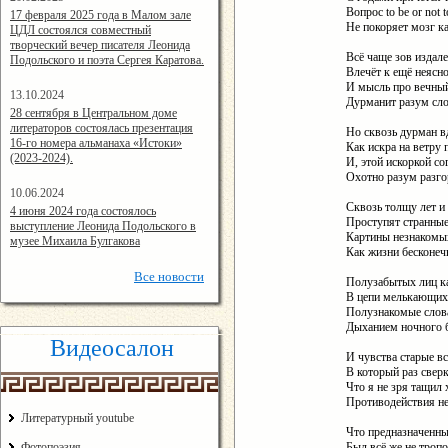
14:24:00
Вопрос to be or not t
17 февраля 2025 года в Малом зале
Не покоряет мозг ка
ЦДЛ состоялся совместный
творческий вечер писателя Леонида
Всё чаще зов издал
Подольского и поэта Сергея Каратова.
Влечёт к ещё неясно
И мысль про вечный
13.10.2024
Дурманит разум сло
14:08:11
28 сентября в Центральном доме
литераторов состоялась презентация
Но сквозь дурман в
16-го номера альманаха «Истоки»
Как искра на ветру 
(2023-2024).
И, этой искоркой сог
Охотно разум разго
10.06.2024
Сквозь толщу лет и
15:02:44
4 июня 2024 года состоялось
Проступят странные
выступление Леонида Подольского в
Картины незнакомы
музее Михаила Булгакова
Как жизни бесконеч
Все
новости
Полузабытых лиц к
В цепи мелькающих 
Полузнакомые слов
Дыханием ночного б
Видеосалон
И чувства старые в
В который раз свер
Что я не зря тащил
Противодействия н
Литературный youtube
Что предназначенны
Фотопоэзия
Был всё же не тропо