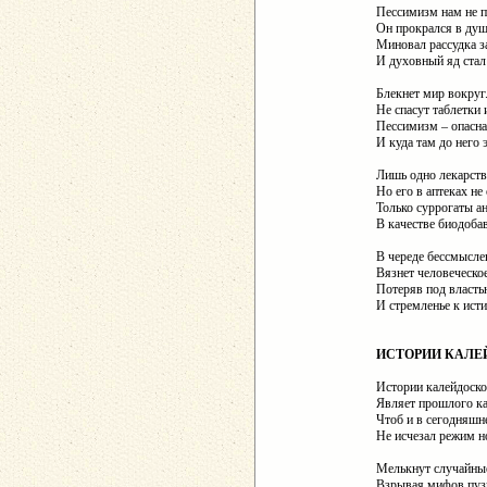
Пессимизм нам не п
Он прокрался в душ
Миновал рассудка з
И духовный яд стал
Блекнет мир вокруг.
Не спасут таблетки 
Пессимизм – опасна
И куда там до него 
Лишь одно лекарство
Но его в аптеках н
Только суррогаты а
В качестве биодоба
В череде бессмысле
Вязнет человеческо
Потеряв под власт
И стремленье к исти
ИСТОРИИ КАЛЕ
Истории калейдоск
Являет прошлого к
Чтоб и в сегодняшн
Не исчезал режим н
Мелькнут случайны
Взрывая мифов пуз