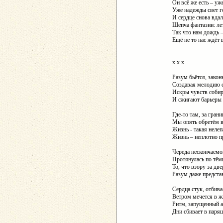
Он всё же есть – уж
Уже надежды свет г
И сердце снова вдал
Шепча фантазии: ле
Так что нам дождь –
Ещё не то нас ждёт 
х х х
Разум бьётся, закон
Создавая мелодию с
Искры чувств собир
И сжигают барьеры 
Где-то там, за грани
Мы опять обретём в
Жизнь - такая нелеп
Жизнь – неплотно п
Череда нескончаемо
Протянулась по тём
То, что взору за дв
Разум даже представ
Сердца стук, отбива
Ветром мечется в ж
Ритм, запущенный а
Дни сбивает в паря