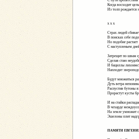
С пути препятствия 
Когда восходит цель
Из толп рождается 
х х х
Страх людей сбивае
В поисках себе под
Но подобие растает
С наступленьем дне
Затрещит по швам е
Сделав стаю неудоб
И бациллы лихоимс
Наплодят зверопод
Будут множиться ра
Дуть ветра непоним
Распустив бутоны в
Прорастут кусты б
И на стайки распада
В чехарде междоусо
На земле умножит с
Эшелоны плит надг
ПАМЯТИ ЕВГЕНИ