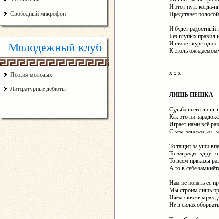
И этот путь когда-н
Свободный микрофон
Предстанет полосой 
И будет радостный 
Без глупых правил и
И станет курс один:
Молодежный клуб
К столь ожидаемому
х х х
Поэзия молодых
Литературные дебюты
ЛИШЬ ПЕШКА
Судьба всего лишь п
Как это ни парадокс
Играет нами всё ра
С кем напоказ, а с к
То тащит за уши впе
То наградит вдруг о
То всем приказы раз
А то в себе замкнёт
Нам не понять её пр
Мы строим лишь пр
Идём сквозь мрак, д
Не в силах оборвать