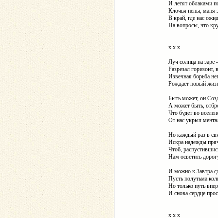
И летят облаками п
Клочья пены, маня 
В край, где нас ожи
На вопросы, что кр
х х х
Луч солнца на заре 
Разрезал горизонт, 
Извечная борьба н
Рождает новый жиз
Быть может, он Созд
А может быть, отбр
Что будет во вселе
От нас укрыл мента
Но каждый раз в св
Искра надежды пряч
Чтоб, распустившис
Нам осветить дорог
И можно к Завтра сд
Пусть полутьма кол
Но только путь впер
И снова сердце прос
х х х