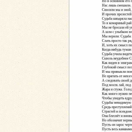
Но в основном его 
Нас лишь смешили. 
Сносили мы и зной,
И прочих прелестей 
Судьба швыряла нас
То в комариный рай 
Мы не бросали ей у
А шли с улыбкою вп
Мы верили: Судьба 
Слать просто так ря
И, хоть их смысл по
Когда-нибудь туман 
Судьба учила видеть
Сквозь неудобное С
Как виден в эпигра
Глубокий смысл поэ
И мы привыкли пон
Не прятать от невзг
А следовать своей 
Под мосек лай, под 
Жара и стужа. Голо
Как много нужно пе
Чтобы увидеть вдр
Судьбы невидимую 
Средь преступлений 
Страстей и псевдои
Она блеснёт и вновь
Но обозначит верны
Пусть он зарос чер
Пусть весь канавами