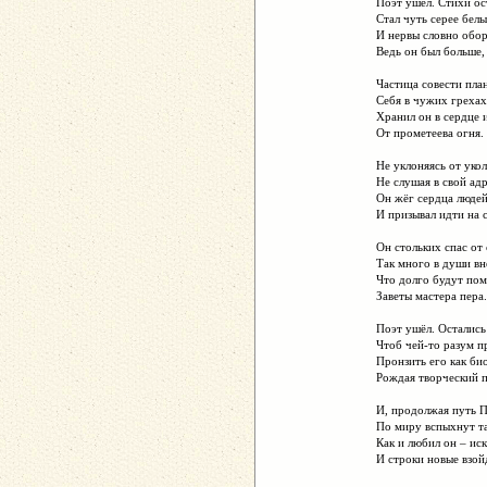
Поэт ушёл. Стихи ос
Стал чуть серее белы
И нервы словно обор
Ведь он был больше,
Частица совести пла
Себя в чужих грехах
Хранил он в сердце 
От прометеева огня.
Не уклоняясь от укол
Не слушая в свой адр
Он жёг сердца людей
И призывал идти на с
Он стольких спас от
Так много в души вн
Что долго будут по
Заветы мастера пера.
Поэт ушёл. Остались
Чтоб чей-то разум п
Пронзить его как би
Рождая творческий 
И, продолжая путь П
По миру вспыхнут та
Как и любил он – иск
И строки новые взой