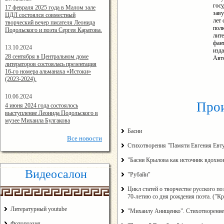
госу
14:24:00
17 февраля 2025 года в Малом зале
заву
ЦДЛ состоялся совместный
лет 
творческий вечер писателя Леонида
полк
Подольского и поэта Сергея Каратова.
лите
фант
13.10.2024
изда
14:08:11
28 сентября в Центральном доме
Авто
литераторов состоялась презентация
16-го номера альманаха «Истоки»
(2023-2024).
10.06.2024
Прои
15:02:44
4 июня 2024 года состоялось
выступление Леонида Подольского в
музее Михаила Булгакова
Басни
Все
новости
Стихотворения "Памяти Евгения Евту
"Басни Крылова как источник вдохнов
Видеосалон
"Рубайи"
Цикл статей о творчестве русского п
70-летию со дня рождения поэта. ("Кр
Литературный youtube
"Михаилу Анищенко". Стихотворение
Фотопоэзия