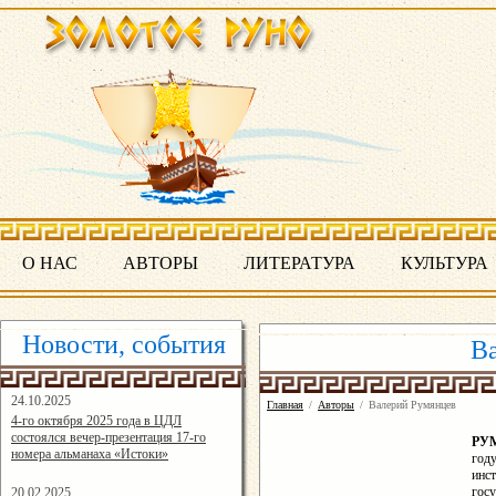
О НАС
АВТОРЫ
ЛИТЕРАТУРА
КУЛЬТУРА
Новости, события
В
24.10.2025
Главная
/
Авторы
/
Валерий Румянцев
16:19:07
4-го октября 2025 года в ЦДЛ
состоялся вечер-презентация 17-го
РУ
номера альманаха «Истоки»
год
инст
гос
20.02.2025