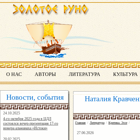
О НАС
АВТОРЫ
ЛИТЕРАТУРА
КУЛЬТУРА
Новости, события
Наталия Кравчен
24.10.2025
16:19:07
4-го октября 2025 года в ЦДЛ
Главная
/
Литература
/
Критика. Эссе
/
состоялся вечер-презентация 17-го
номера альманаха «Истоки»
27.06.2026
20.02.2025