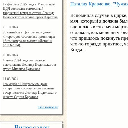
Наталия Кравченко. "Чужая
14:24:00
17 февраля 2025 года в Малом зале
ЦДЛ состоялся совместный
творческий вечер писателя Леонида
Вспомнила случай в цирке,
Подольского и поэта Сергея Каратова.
мяч, который я должна была
вцепилась в этот мяч мёртв
13.10.2024
14:08:11
отдавала, как меня ни угов
28 сентября в Центральном доме
литераторов состоялась презентация
что пришлось покинуть пре
16-го номера альманаха «Истоки»
что-то гораздо приятнее, ч
(2023-2024).
Когда...
10.06.2024
15:02:44
4 июня 2024 года состоялось
выступление Леонида Подольского в
музее Михаила Булгакова
11.03.2024
15:06:16
1го марта в Центральном доме
литераторов состоялся совместный
вечер писателя Леонида Подольского
и поэта Сергея Каратова
Все
новости
Видеосалон