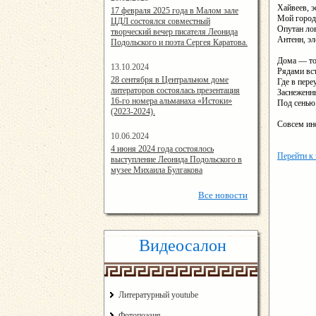
Хайвеев, э
14:24:00
17 февраля 2025 года в Малом зале
Мой город
ЦДЛ состоялся совместный
Опутан ло
творческий вечер писателя Леонида
Антенн, э
Подольского и поэта Сергея Каратова.
Дома — то
13.10.2024
Рядами вс
14:08:11
28 сентября в Центральном доме
Где в пере
литераторов состоялась презентация
Заснеженн
16-го номера альманаха «Истоки»
Под сенью
(2023-2024).
Совсем ино
10.06.2024
15:02:44
4 июня 2024 года состоялось
Перейти к
выступление Леонида Подольского в
музее Михаила Булгакова
Все
новости
Видеосалон
Литературный youtube
Фотопоэзия