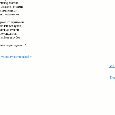
стакад, мостов.
 ослеплён огнями,
вчими сетями
лектропроводов.
рчат их вертикали
тавленных зубов,
улочках стояли,
ые тополями,
 клёнов и дубов
й породы зданья..."
 чтению стихотворений>>
Все
Под