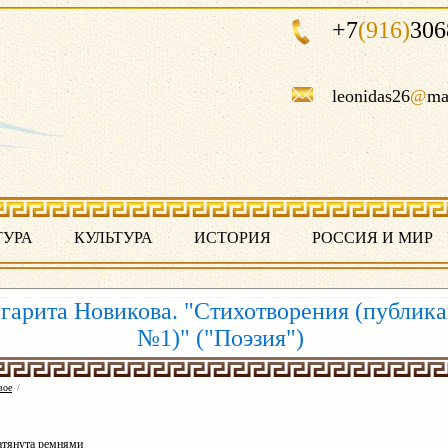
+7
(916)
306
leonidas26
@
ma
ТУРА
КУЛЬТУРА
ИСТОРИЯ
РОССИЯ И МИР
гарита Новикова. "Стихотворения (публик
№1)" ("Поэзия")
вое
/
атянута ремнями