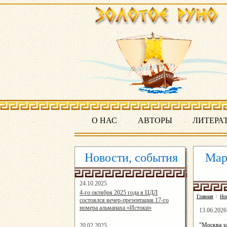
О НАС
АВТОРЫ
ЛИТЕРА
Новости, события
Мар
24.10.2025
16:19:07
4-го октября 2025 года в ЦДЛ
Главная
/
Но
состоялся вечер-презентация 17-го
номера альманаха «Истоки»
13.06.2026
"Москва з
20.02.2025