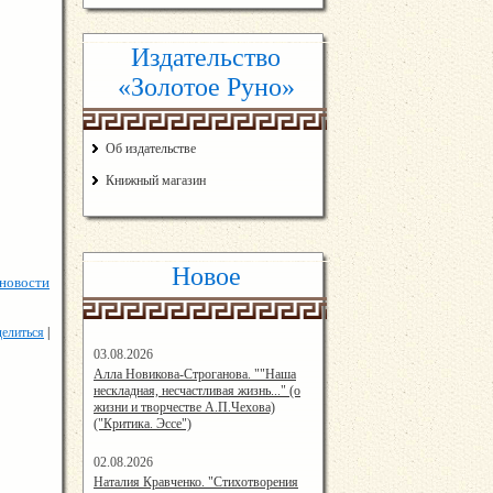
Издательство
«Золотое Руно»
Об издательстве
Книжный магазин
Новое
 новости
елиться
|
03.08.2026
14:33:45
Алла Новикова-Строганова. ""Наша
нескладная, несчастливая жизнь..." (о
жизни и творчестве А.П.Чехова)
("Критика. Эссе")
02.08.2026
12:57:00
Наталия Кравченко. "Стихотворения