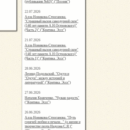
(публикация №63)" ("Поэзия")
22.07.2026
15:48:05
Алла Новикова-Строганова.
"Страшный вызов самодурной силе"
(140 лет памяти А.Н.Островского)"
(Часть 2)" ("Критика. Эссе")
21.07.2026
15:08:00
Алла Новикова-Строганова.
"Страшный вызов самодурной силе"
(140 лет памяти А.Н.Островского)"
(Часть 1)" ("Критика. Эссе")
28.06.2026
20:25:38
Леонид Подольский. "Одсун и
"Одсун": между историей и
литературой" ("Критика. Эссе")
27.06.2026
21:19:00
Наталия Кравченко. "Чужая радость"
("Критика. Эссе")
26.06.2026
15:39:00
Алла Новикова-Строганова. "Путь
горячей любви и печали..." (о жизни и
творчестве поэта Надсона С.Я.)"