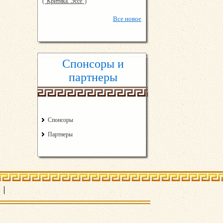
("Критика. Эссе")
Все
новое
Спонсоры и
партнеры
Спонсоры
Партнеры