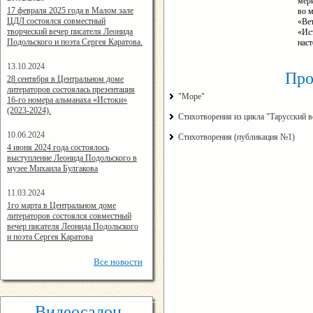
мер
14:24:00
17 февраля 2025 года в Малом зале
во м
ЦДЛ состоялся совместный
«Вет
творческий вечер писателя Леонида
«Ист
Подольского и поэта Сергея Каратова.
нас
13.10.2024
Про
14:08:11
28 сентября в Центральном доме
литераторов состоялась презентация
"Море"
16-го номера альманаха «Истоки»
(2023-2024).
Стихотворения из цикла "Тарусский в
10.06.2024
Стихотворения (публикация №1)
15:02:44
4 июня 2024 года состоялось
выступление Леонида Подольского в
музее Михаила Булгакова
11.03.2024
15:06:16
1го марта в Центральном доме
литераторов состоялся совместный
вечер писателя Леонида Подольского
и поэта Сергея Каратова
Все
новости
Видеосалон