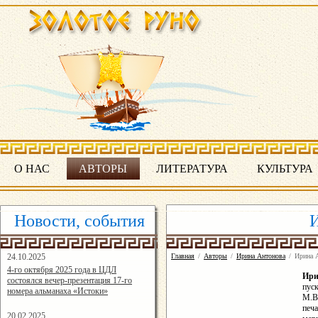
О НАС
АВТОРЫ
ЛИТЕРАТУРА
КУЛЬТУРА
Новости, события
И
24.10.2025
Главная
/
Авторы
/
Ирина Антонова
/
Ирина 
16:19:07
4-го октября 2025 года в ЦДЛ
Ир
состоялся вечер-презентация 17-го
пус
номера альманаха «Истоки»
М.В.
печ
20.02.2025