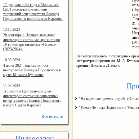
Пуб
14:24:00
17 февраля 2025 года в Малом зале
аль
ЦДЛ состоялся совместный
(Ге
творческий вечер писателя Леонида
газе
Подольского и поэта Сергея Каратова.
Люд
21 
учё
13.10.2024
Наг
14:08:11
28 сентября в Центральном доме
лит
литераторов состоялась презентация
(20
16-го номера альманаха «Истоки»
твор
(2023-2024).
Является лауреатом литературных прем
10.06.2024
литературной премии им. М. А. Булга
15:02:44
4 июня 2024 года состоялось
премии «Писатель 21 века».
выступление Леонида Подольского в
музее Михаила Булгакова
Про
11.03.2024
15:06:16
1го марта в Центральном доме
литераторов состоялся совместный
"На переломе времен и судеб" (Отзыв
вечер писателя Леонида Подольского
и поэта Сергея Каратова
"Роман Леонида Подольского "Инвестк
Все
новости
Видеосалон