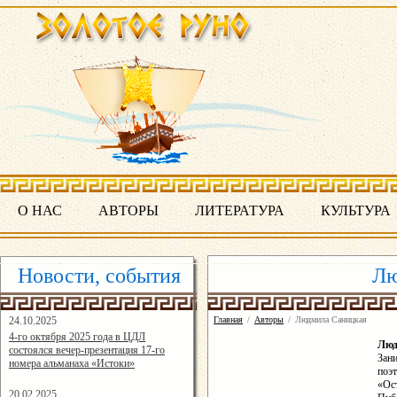
О НАС
АВТОРЫ
ЛИТЕРАТУРА
КУЛЬТУРА
Новости, события
Лю
24.10.2025
Главная
/
Авторы
/
Людмила Саницкая
16:19:07
4-го октября 2025 года в ЦДЛ
Лю
состоялся вечер-презентация 17-го
Зан
номера альманаха «Истоки»
поэ
«Ос
20.02.2025