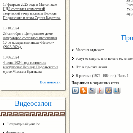
журн
14:24:00
17 февраля 2025 года в Малом зале
Inte
ЦДЛ состоялся совместный
Укр
творческий вечер писателя Леонида
жур
Подольского и поэта Сергея Каратова.
13.10.2024
14:08:11
28 сентября в Центральном доме
Про
литераторов состоялась презентация
16-го номера альманаха «Истоки»
(2023-2024).
Малевич отдыхает
10.06.2024
Зовут ее смерть, и ни понять ее, ни п
15:02:44
4 июня 2024 года состоялось
выступление Леонида Подольского в
Что в сумочке лежит
музее Михаила Булгакова
В разломе (1972- 1984 г.г.). Часть 1
Все
новости
Поделиться в социальных сетях
Видеосалон
Литературный youtube
Фотопоэзия