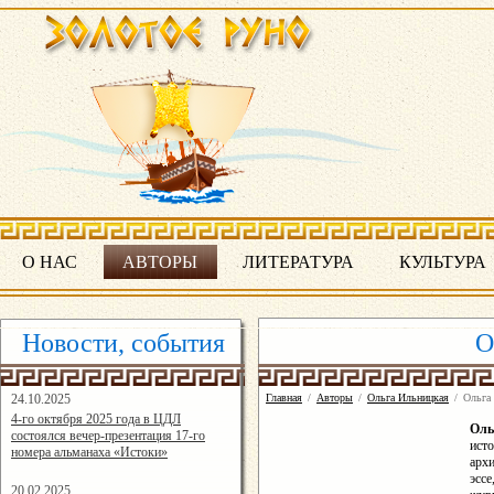
О НАС
АВТОРЫ
ЛИТЕРАТУРА
КУЛЬТУРА
Новости, события
О
24.10.2025
Главная
/
Авторы
/
Ольга Ильницкая
/
Ольга
16:19:07
4-го октября 2025 года в ЦДЛ
Ол
состоялся вечер-презентация 17-го
исто
номера альманаха «Истоки»
архи
эссе
20.02.2025