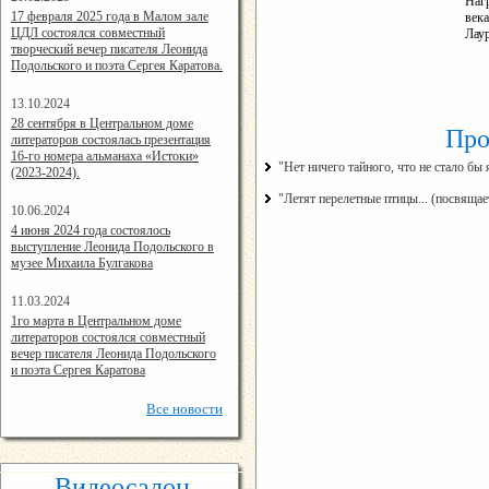
Наг
14:24:00
17 февраля 2025 года в Малом зале
век
ЦДЛ состоялся совместный
Лау
творческий вечер писателя Леонида
Подольского и поэта Сергея Каратова.
13.10.2024
14:08:11
28 сентября в Центральном доме
Про
литераторов состоялась презентация
16-го номера альманаха «Истоки»
"Нет ничего тайного, что не стало б
(2023-2024).
"Летят перелетные птицы... (посвяща
10.06.2024
15:02:44
4 июня 2024 года состоялось
выступление Леонида Подольского в
музее Михаила Булгакова
11.03.2024
15:06:16
1го марта в Центральном доме
литераторов состоялся совместный
вечер писателя Леонида Подольского
и поэта Сергея Каратова
Все
новости
Видеосалон