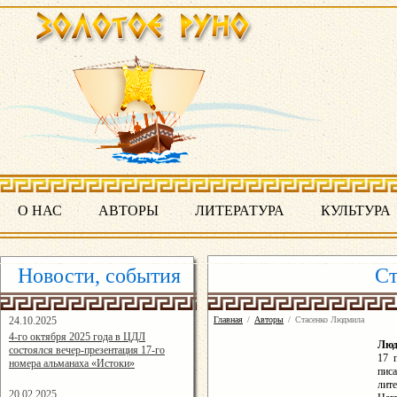
О НАС
АВТОРЫ
ЛИТЕРАТУРА
КУЛЬТУРА
Новости, события
Ст
24.10.2025
Главная
/
Авторы
/
Стасенко Людмила
16:19:07
4-го октября 2025 года в ЦДЛ
Люд
состоялся вечер-презентация 17-го
17 
номера альманаха «Истоки»
пис
лит
20.02.2025