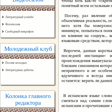
чтобы хоть как-то «скре
понятный всем остальным н
Посему, раз явление об
Литературный youtube
объективная реальность, о
Фотопоэзия
него хотя бы поверхнос
минимум, попытаться поня
Свободный микрофон
их влияние на социум...
языковым средствам, котор
Молодежный клуб
Впрочем, данная коротка
последней инстанции» 
происхождения вышеуказан
Поэзия молодых
близким синонимом котор
Литературные дебюты
неприятного и не особен
вдумчивого и всегда им
останется: верить ли данно
Колонка главного
В испанском языке слово
смеяться над самим слов
редактора
испанским и прочитавшие сл