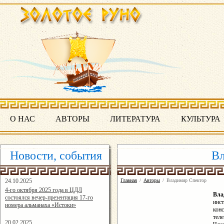
О НАС
АВТОРЫ
ЛИТЕРАТУРА
КУЛЬТУРА
Новости, события
Вл
24.10.2025
Главная
/
Авторы
/
Владимир Спектор
16:19:07
4-го октября 2025 года в ЦДЛ
Вл
состоялся вечер-презентация 17-го
инс
номера альманаха «Истоки»
кон
теле
20.02.2025