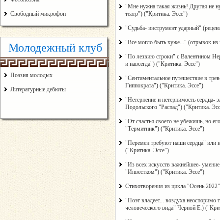
"Мне нужна такая жизнь! Другая не н
Свободный микрофон
театр") ("Критика. Эссе")
"Судьба- инструмент ударный" (рецен
"Все могло быть хуже..." (отрывок из
Молодежный клуб
"По лезвию строки" с Валентином Не
и навсегда") ("Критика. Эссе")
Поэзия молодых
"Сентиментальное путешествие в трев
Гиппократа") ("Критика. Эссе")
Литературные дебюты
"Нетерпение и нетерпимость сердца- з
Подольского "Распад") ("Критика. Эсс
"От счастья своего не убежишь, но ег
"Термитник") ("Критика. Эссе")
"Перемен требуют наши сердца" или н
("Критика. Эссе")
"Из всех искусств важнейшее- умение
"Инвестком") ("Критика. Эссе")
Стихотворения из цикла "Осень 2022
"Поэт владеет... воздуха неоспоримо 
человеческого вида" Черной Е.) ("Кри