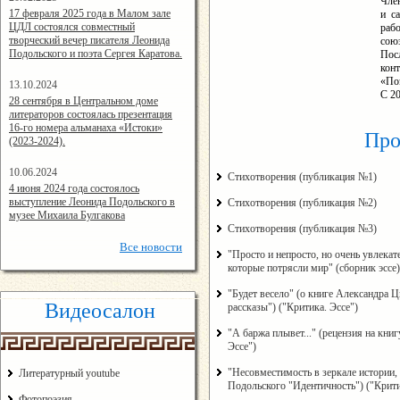
Чле
14:24:00
17 февраля 2025 года в Малом зале
и с
ЦДЛ состоялся совместный
раб
творческий вечер писателя Леонида
союз
Подольского и поэта Сергея Каратова.
Пос
кон
«По
13.10.2024
С 20
14:08:11
28 сентября в Центральном доме
литераторов состоялась презентация
16-го номера альманаха «Истоки»
Про
(2023-2024).
10.06.2024
Стихотворения (публикация №1)
15:02:44
4 июня 2024 года состоялось
выступление Леонида Подольского в
Стихотворения (публикация №2)
музее Михаила Булгакова
Стихотворения (публикация №3)
Все
новости
"Просто и непросто, но очень увлека
которые потрясли мир" (сборник эссе)
"Будет весело" (о книге Александра
Видеосалон
рассказы") ("Критика. Эссе")
"А баржа плывет..." (рецензия на кни
Эссе")
"Несовместимость в зеркале истории, 
Литературный youtube
Подольского "Идентичность") ("Крити
Фотопоэзия