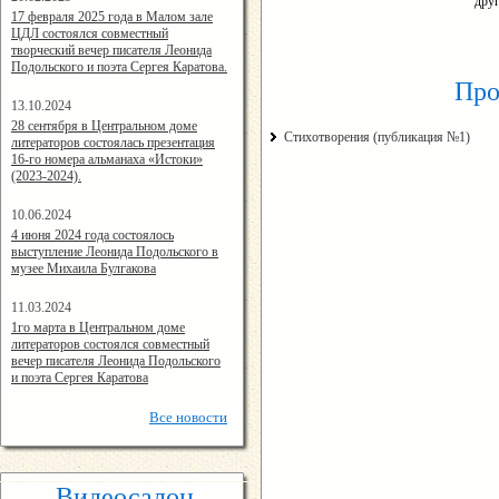
друг
14:24:00
17 февраля 2025 года в Малом зале
ЦДЛ состоялся совместный
творческий вечер писателя Леонида
Подольского и поэта Сергея Каратова.
Про
13.10.2024
14:08:11
28 сентября в Центральном доме
Стихотворения (публикация №1)
литераторов состоялась презентация
16-го номера альманаха «Истоки»
(2023-2024).
10.06.2024
15:02:44
4 июня 2024 года состоялось
выступление Леонида Подольского в
музее Михаила Булгакова
11.03.2024
15:06:16
1го марта в Центральном доме
литераторов состоялся совместный
вечер писателя Леонида Подольского
и поэта Сергея Каратова
Все
новости
Видеосалон