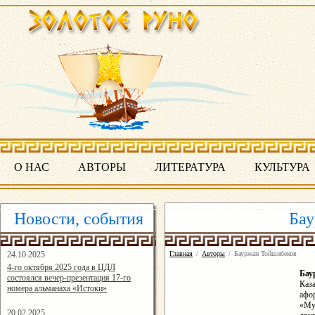
О НАС
АВТОРЫ
ЛИТЕРАТУРА
КУЛЬТУРА
Новости, события
Бау
24.10.2025
Главная
/
Авторы
/
Бауржан Тойшибеков
16:19:07
4-го октября 2025 года в ЦДЛ
Ба
состоялся вечер-презентация 17-го
Каз
номера альманаха «Истоки»
афор
«Му
20.02.2025