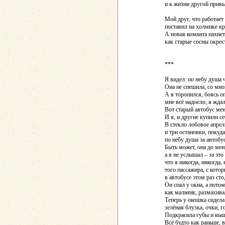
и к жизни другой прив
Мой друг, что работает
поставил на холмике кр
А новая комната пахнет
как старые сосны окрест
***
Я видел: по небу душа 
Она не спешила, со мно
А я торопился, боясь оп
мне всё надоело, я ждал
Вот старый автобус мен
И я, и другие купили се
В стекло лобовое апрел
и три остановки, покуд
по небу душа за автобу
Быть может, она до мен
а я не услышал – за это
что я никогда, никогда,
того пассажира, с кото
в автобусе этом раз сто
Он спал у окна, а пото
как мальчик, размахива
Теперь у окошка сидела
зелёная блузка, очки, г
Подкрасила губы и выш
Всё будто как раньше, 