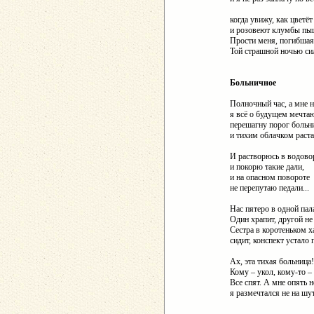
когда увижу, как цветё
и розовеют клумбы пы
Прости меня, погибшая 
Той страшной ночью си
Больничное
Полночный час, а мне н
я всё о будущем мечта
перешагну порог больн
и тихим облачком раст
И растворюсь в водово
и покорю такие дали,
и на опасном повороте
не перепутаю педали...
Нас пятеро в одной пал
Один храпит, другой не
Сестра в коротеньком х
сидит, конспект устало 
Ах, эта тихая больница!
Кому – укол, кому-то – 
Все спят. А мне опять н
я размечтался не на шу