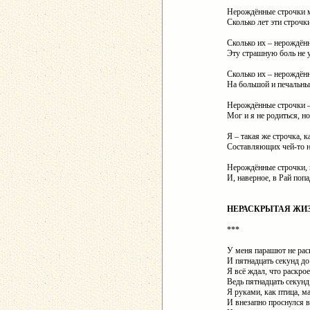
Нерождëнные строчки 
Сколько лет эти строчк
Сколько их – нерождëн
Эту страшную боль не 
Сколько их – нерождëн
На большой и печальны
Нерождëнные строчки –
Мог и я не родиться, н
Я – такая же строчка, к
Составляющих чей-то н
Нерождëнные строчки, к
И, наверное, в Рай попа
НЕРАСКРЫТАЯ ЖИЗН
***
У меня парашют не рас
И пятнадцать секунд до
Я всё ждал, что раскрое
Ведь пятнадцать секунд
Я руками, как птица, ма
И внезапно проснулся в