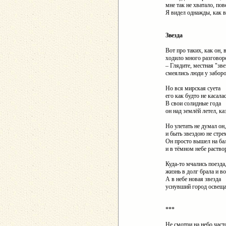
мне так не хватало, пове
Я видел однажды, как в
Звезда
Вот про таких, как он, 
ходило много разговор
– Глядите, местная "зв
смеялись люди у заборо
Но вся мирская суета
его как будто не касалас
В свои солидные года
он над землёй летел, ка
Но улетать не думал он,
и быть звездою не стре
Он просто вышел на ба
и в тёмном небе раство
Куда-то мчались поезда
жизнь в долг брала и в
А в небе новая звезда
уснувший город освеща
***
Не смотри на небо част