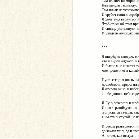
Там плывёт по морю бе
Капитан даёт команду:
Там никак не успокоит
И трубач стоит с сереб
Я хочу туда вернуться 
Чтоб стихи об этом вре
И синицу улетевшую по
И увидеть молодых отца
***
Я вперёд не смотрю, мн
что я видел когда-то, и 
И былое мне кажется ти
мне пропели её в колыбе
Пусть сегодня опять, к
но люблю я, представьт
Я открою окно, и небес
я в бездонное небо сер
Я Луну зачерпну и лю
И опять разойдутся по 
и опустятся звёзды, ка
я им стану слугой, не н
И Земля развернётся, и 
до заката усну, да и зв
А потом, как всегда, я 