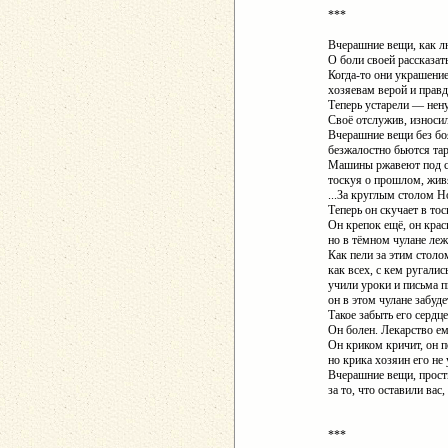
***
Вчерашние вещи, как л
О боли своей рассказат
Когда-то они украшени
хозяевам верой и прав
Теперь устарели — нен
Своё отслужив, износил
Вчерашние вещи без бо
безжалостно бьются тар
Машины ржавеют под с
тоскуя о прошлом, жив
...За круглым столом Н
Теперь он скучает в тос
Он крепок ещё, он крас
но в тёмном чулане леж
Как пели за этим столо
как всех, с кем ругалис
учили уроки и письма 
он в этом чулане забуде
Такое забыть его сердце
Он болен. Лекарство ем
Он криком кричит, он 
но крика хозяин его не
Вчерашние вещи, прост
за то, что оставили вас
***