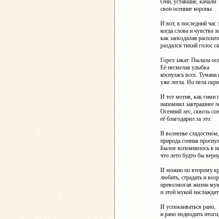
Они, уставшие, качали
свои осенние короны.
И вот, в последний час 
когда слова и чувства з
как запоздалая расплата
раздался тихий голос с
Горел закат. Пылала осе
Её несмелая улыбка
коснулась всех. Тумана
уже легла. Но пела скри
И тот мотив, как гимн
напомнил завтрашнее л
Осенний лес, сквозь со
её благодарил за это.
В волненье сладостном,
природа сонная проснул
Былое вспомнилось в н
что лето будто бы верну
И можно по второму к
любить, страдать и воз
превозмогая жизни мук
и этой мукой наслаждат
И успокаиваться рано,
и рано подводить итоги