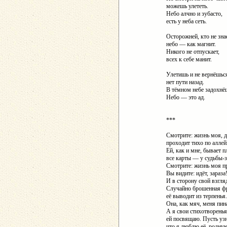
можешь улететь.
Небо алчно и зубасто,
есть у неба сеть.
Осторожней, кто не зна
небо — как магнит.
Никого не отпускает,
всех к себе манит.
Улетишь и не вернёшьс
нет пути назад.
В тёмном небе задохнё
Небо — это ад.
***
Смотрите: жизнь моя, д
проходит тихо по аллей
Ей, как и мне, бывает п
все карты — у судьбы-
Смотрите: жизнь моя п
Вы видите: идёт, зараза
И в сторону свой взгля
Случайно брошенная ф
её выводит из терпенья.
Она, как мяч, меня пина
А я свои стихотворенья
ей посвящаю. Пусть узн
что я люблю её, родну