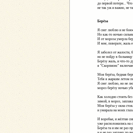
до первой потери... Чт
не так уж и важно, не т
Берёза
Я снег люблю и не бою
Но как-то ночью сильн
И от мороза умерла бер
И мне, поверьте, жаль е
Я заболел от жалости, 
но не пойду в больницу
Берёзу жаль, и что-то д
я "Скорпионс" включаю
Моя берёза, бедная бер
Тебя я жарким летом п
Я снег люблю, но не л
мороз берёзу ночью уб
Как холодно стоять без
зимой, в мороз, заплака
Моя берёза у окна стоя
и умирала на моих глаз
И воробьи, и жёлтая си
уже расположились на с
Берёза та и им не раз п
и я не раз заплачу по ве