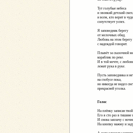
Тут голубые небеса
и звонкий детский смех
и всем, кто верит в чуде
сопутствует успех.
Я заповедник берегу
от мелочных обид.
Любовь на этом берегу
с надеждой говорит.
Плывёт за сказочной м
кораблик по реке.
И в той мечте, с любов
лежит рука в руке.
Пусть заповедника и не
на глобусе пока,
но никогда не видел све
прекрасней уголка.
Голос
На плёнку записан твой
Его я сто раз в тишине
И снова заплачу с ночн
На кнопку нажму и зад