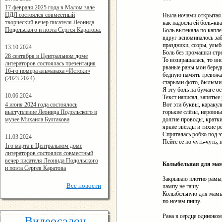
***
14:24:00
17 февраля 2025 года в Малом зале
ЦДЛ состоялся совместный
Ныла ночами открытая 
творческий вечер писателя Леонида
как надоела ей боль-кв
Подольского и поэта Сергея Каратова.
Боль вытекала по капле
вдруг вспоминалось заб
праздники, ссоры, улыбк
13.10.2024
Боль без промашки стре
14:08:11
28 сентября в Центральном доме
То возвращалась, то вн
литераторов состоялась презентация
рваные раны мои беред
16-го номера альманаха «Истоки»
бедную память тревожа
(2023-2024).
старыми фото, былыми 
Я эту боль на бумаге ос
10.06.2024
Текст написал, запятые 
15:02:44
4 июня 2024 года состоялось
Вот эти буквы, каракул
выступление Леонида Подольского в
горькие слёзы, неровны
музее Михаила Булгакова
долгие проводы, кратки
яркие звёзды и тихие р
Спряталась робко под э
11.03.2024
Пейте её по чуть-чуть,
15:06:16
1го марта в Центральном доме
литераторов состоялся совместный
вечер писателя Леонида Подольского
Колыбельная для ма
и поэта Сергея Каратова
Закрываю плотно рамы
Все
новости
лампу не гашу.
Колыбельную для мам
по ночам пишу.
Рана в сердце одиноком
Видеосалон