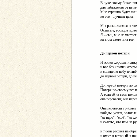
В руке сожму бокал ви
для избавленья от печа
Мне страшно будет лиш
но это – лучшая цена.
Мы расквитаемся пото
Оставьте, господа и да
Я – сын, мне не хватае
на этом свете и на том.
До первой потери
И жизнь хороша, и лик
и все без ключей откры
и солнце по небу плывё
до первой потери, до п
До первой потери так х
Потеря по-своему всё п
А если её на весы поло
она перевесит, она перев
Она перевесит грибные
победы, успех, золотые
"не надо", "ещё", "не х
и счастье, что нам на ру
и тихий рассвет на обр
и омут, в который ныр