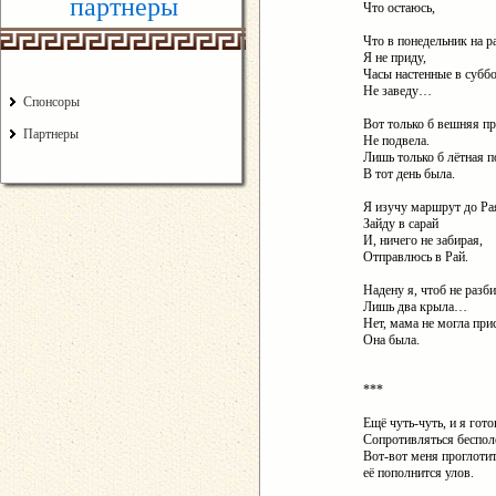
партнеры
Что остаюсь,
Что в понедельник на р
Я не приду,
Часы настенные в субб
Не заведу…
Спонсоры
Вот только б вешняя п
Партнеры
Не подвела.
Лишь только б лётная п
В тот день была.
Я изучу маршрут до Ра
Зайду в сарай
И, ничего не забирая,
Отправлюсь в Рай.
Надену я, чтоб не разби
Лишь два крыла…
Нет, мама не могла при
Она была.
***
Ещё чуть-чуть, и я гото
Сопротивляться беспол
Вот-вот меня проглотит
её пополнится улов.