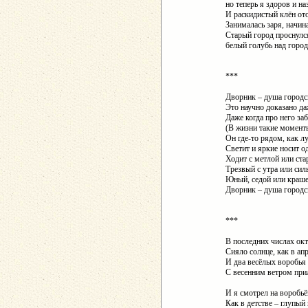
но теперь я здоров и на
И раскидистый клён ото
Занималась заря, начина
Старый город проснулс
белый голубь над горо
***
Дворник – душа городс
Это научно доказано да
Даже когда про него з
(В жизни такие момент
Он где-то рядом, как л
Светит и яркие носит о
Ходит с метлой или ста
Трезвый с утра или сил
Юный, седой или краше
Дворник – душа городс
***
В последних числах ок
Сияло солнце, как в ап
И два весёлых воробья
С весенним ветром прил
И я смотрел на воробь
Как в детстве – глупый