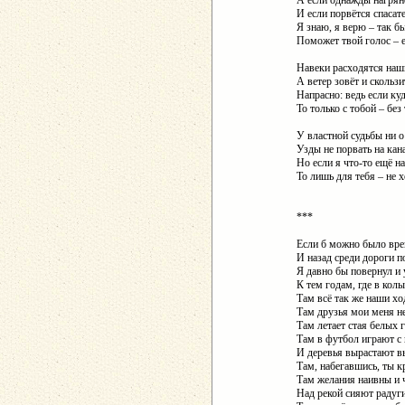
А если однажды нагряне
И если порвётся спасат
Я знаю, я верю – так бы
Поможет твой голос – 
Навеки расходятся наш
А ветер зовёт и скользи
Напрасно: ведь если куд
То только с тобой – без 
У властной судьбы ни о
Узды не порвать на кана
Но если я что-то ещё н
То лишь для тебя – не 
***
Если б можно было вр
И назад среди дороги п
Я давно бы повернул и
К тем годам, где в кол
Там всё так же наши хо
Там друзья мои меня не
Там летает стая белых 
Там в футбол играют с
И деревья вырастают 
Там, набегавшись, ты к
Там желания наивны и 
Над рекой сияют радуг