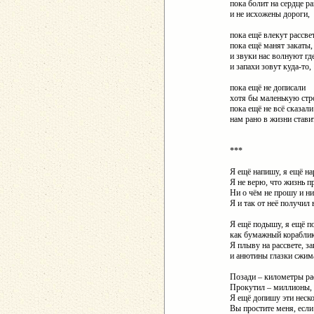
пока болит на сердце ра
и не исхожены дороги,
пока ещё влекут рассве
пока ещё манят закаты,
и звуки нас волнуют где
и запахи зовут куда-то,
пока ещё не дописали
хотя бы маленькую стр
пока ещё не всё сказал
нам рано в жизни стави
***
Я ещё напишу, я ещё н
Я не верю, что жизнь пр
Ни о чём не прошу и н
Я и так от неё получил 
Я ещё подышу, я ещё п
как бумажный кораблик
Я плыву на рассвете, з
и анютины глазки сжим
Позади – километры ра
Прокутил – миллионы, в
Я ещё допишу эти неско
Вы простите меня, если 