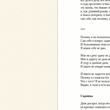
всё дела и дела, всё по
а года пролетают и быс
эту жизнь, что бывает п
и, как длинный роман, 
я боюсь потерять, я бо
сам себе, как молитву, 
***
Почему я не пользуюсь
Сам себе я вопрос зад
И болезненным этим в
Я покоя себе не даю.
Мне на сдачу удачу не 
Мне в дорогу не дали к
Я уеду в далëкие дали,
И никто не увидит мен
И никто не задастся во
Почему я слонялся без 
Что с того? Я не польз
Видно, в этом и есть м
Скрипка
День догорал, когда пе
на красные ложились к