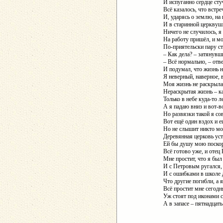
И испуганно сердце сту
Всё казалось, что встре
И, ударясь о землю, на 
И в старинной церквуш
Ничего не случилось, я
На работу пришёл, и м
По-приятельски пару ст
– Как дела? – затянувш
– Всё нормально, – отве
И подумал, что жизнь н
Я неверный, наверное,
Моя жизнь не раскрылас
Нераскрытая жизнь – ка
Только в небе куда-то л
А я падаю вниз и вот-в
Но развязки такой я со
Вот ещё один вздох и е
Но не слышит никто мо
Деревянная церковь уст
Ей бы душу мою поскор
Всё готово уже, и отец
Мне простит, что я был
И с Петровым ругался,
И с ошибками в школе 
Что другие погибли, а 
Всё простит мне сегодн
Уж стоят под иконами с
А в запасе – пятнадцать