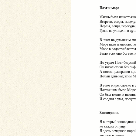
Поэт и море
Жизнь была ненастояще
Встречи, ссоры, поцелу
Нервы, вещи, пересуды,
Грязь на улицах и в душ
В этом выдуманном ми
Море пело и манило, го
Море в радости блестел
Было всех оно богаче, 
По утрам Поэт безусый
Он писал стихи без ри
А потом, расправив кры
Целый день над этим М
В этом мире, словно в 
Настоящим было Море.
Он был юным и наивны
И сводил с ума, предста
Заповедник
Я в старый заповедник 
не каждого пущу.
Я здесь вечернею поро
мечтаю и грущу.