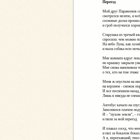
Переезд
Мой друг Парамонов со
смотрелся нелепо, и всё
сосновые доски пропах
и гроб получился хоро
Старушка из третьей к
спросила: чем можно п
На небо Луна, как хозя
и выла собака всю ночь
Мне комната вдруг пока
но крышку закрыли уж
Мне снова напомнила ч
о тех, кто на том этаже.
Меня ж опустили на ни
на верхнем - снежок п
И все поспешили назад,
Лишь я никуда не спеш
Автобус качало на спус
Заполнился плачем под
И – "пухом земля", – г
и пили за мой переезд.
И плакал сосед, что ме
и пил за бокалом бокал
А я, переехавший, тихо