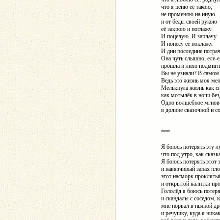
что я ценю её такою,
не променяю на иную
и от беды своей рукою
её закрою и поглажу.
И поцелую. И заплачу.
И понесу её поклажу.
И дни последние потрач
Она чуть слышно, еле-е
прошла и лихо подмигн
Вы не узнали? В самом
Ведь это жизнь моя мел
Мелькнула жизнь как с
как мотылёк в ночи без
Одно волшебное мгнов
в долине сказочной и с
***
Я боюсь потерять эту л
что под утро, как сказк
Я боюсь потерять этот 
и навязчивый запах пло
этот насморк проклятый
и открытой калитки пр
Гололёд я боюсь потеря
и скандалы с соседом, 
мне порвал в пьяной дра
и речушку, куда я никак