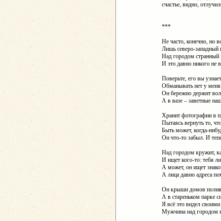
счастье, видно, отлучил
***
Не часто, конечно, но в
Лишь северо-западный 
Над городом странный 
И это давно никого не в
Поверьте, его вы узнает
Обманывать нет у меня
Он бережно держит вол
А в вазе – заветные на
Хранит фотографии в п
Пытаясь вернуть то, что
Быть может, когда-ниб
Он что-то забыл. И теп
Над городом кружит, ка
И ищет кого-то: тебя л
А может, он ищет знако
А лица давно адреса п
Он крыши домов полива
А в стареньком парке с
Я всё это видел своими
Мужчина над городом н