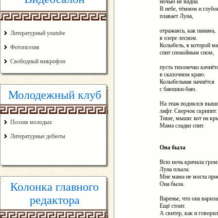
ночью не видна.
В небе, тёмном и глубо
плавает Луна,
отражаясь, как панама,
Литературный youtube
в озере лесном.
Колыбель, в которой м
Фотопоэзия
спит спокойным сном,
Свободный микрофон
пусть тихонечко качнёт
в сказочном краю.
Колыбельная начнётся
с баюшки-баю.
Молодежный клуб
На этаж поднялся выш
лифт. Сверчок скрипит.
Тише, мыши: кот на кр
Поэзия молодых
Мама сладко спит.
Литературные дебюты
Она была
Всю ночь кричала гром
Луна плыла.
Мне мама не могла при
Колонка главного
Она была.
редактора
Варенье, что она варила
Ещё стоит.
А свитер, как и говорил