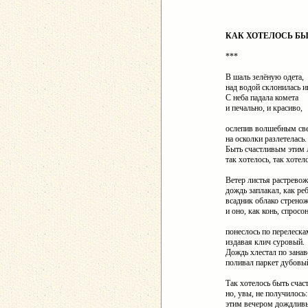
КАК ХОТЕЛОСЬ БЫ
***
В шаль зелёную одета,
над водой склонилась и
С неба падала комета
и печально, и красиво,
ослепив волшебным св
на осколки разлетелась.
Быть счастливым этим 
так хотелось, так хотел
Ветер листья растревож
дождь заплакал, как ре
всадник облако стренож
и оно, как конь, спросо
понеслось по перелеска
издавая клич суровый.
Дождь хлестал по занав
поливал паркет дубовы
Так хотелось быть счас
но, увы, не получилось:
этим вечером дождлив