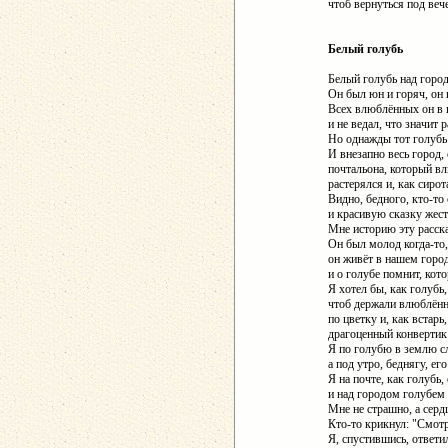
чтоб вернуться под веч
Белый голубь
Белый голубь над горо
Он был юн и горяч, он 
Всех влюблённых он в г
и не ведал, что значит р
Но однажды тот голубь 
И внезапно весь город,
почтальона, который в
растерялся и, как сирот
Видно, бедного, кто-т
и красивую сказку жест
Мне историю эту расск
Он был молод когда-то,
он живёт в нашем город
и о голубе помнит, кото
Я хотел бы, как голубь,
чтоб держали влюблённ
по цветку и, как встарь
драгоценный конверти
Я по голубю в землю с
а под утро, беднягу, ег
Я на почте, как голубь,
и над городом голубем
Мне не страшно, а сердц
Кто-то крикнул: "Смотр
Я, спустившись, ответил