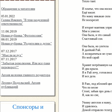
Тепло таит.
Обращение к читателям
И платье, что она носил
Ещё висит.
05.01.2022
Но маму никакая сила
Галина Ицкович. "В тени разделенной
Не воскресит.
ответственности"
И вторит маятник упр
11.06.2019
Мне в унисон:
Она была, и это самый
Новая рубрика "Фотопоэзия"
Счастливый сон.
06.01.2019
Новая рубрика "Родителям о детях"
Она была, но улетела
В далёкий Рай.
07.12.2017
А возвратиться не суме
"Мысли вслух"
Но мой сарай
07.11.2017
"Забытая революция. Или все-таки
Хранит потрёпанную ка
переворот?"
И два крыла.
Я в Рай лечу, готовлюсь
Архив колонки главного редактора
И все дела.
Леонид Подольский. Архив
В Раю, под яблоней цв
публикаций
Что по весне
Стоит, забыв про день 
Я, как во сне,
Увижу ангелов и маму,
Спонсоры и
И удивлюсь.
Домой отправлю телег