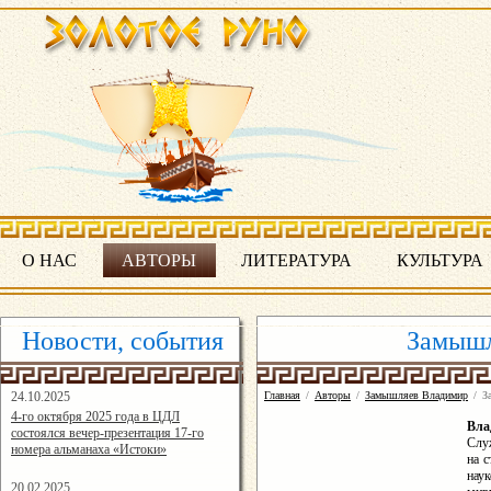
О НАС
АВТОРЫ
ЛИТЕРАТУРА
КУЛЬТУРА
Новости, события
Замышл
24.10.2025
Главная
/
Авторы
/
Замышляев Владимир
/
З
16:19:07
4-го октября 2025 года в ЦДЛ
Вл
состоялся вечер-презентация 17-го
Слу
номера альманаха «Истоки»
на с
нау
20.02.2025