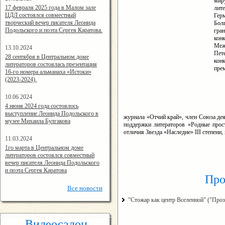
мир
14:24:00
17 февраля 2025 года в Малом зале
лит
ЦДЛ состоялся совместный
Гер
творческий вечер писателя Леонида
Бол
Подольского и поэта Сергея Каратова.
гра
кон
Меж
13.10.2024
Пет
14:08:11
28 сентября в Центральном доме
кон
литераторов состоялась презентация
пре
16-го номера альманаха «Истоки»
(2023-2024).
10.06.2024
15:02:44
4 июня 2024 года состоялось
выступление Леонида Подольского в
журнала «Отчий край
», член Союза де
музее Михаила Булгакова
поддержки литераторов «Родные про
отличия Звезда «Наследие» III степени
11.03.2024
15:06:16
1го марта в Центральном доме
литераторов состоялся совместный
вечер писателя Леонида Подольского
и поэта Сергея Каратова
Про
Все
новости
"Стожар как центр Вселенной" ("Проз
Видеосалон