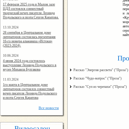
дне
14:24:00
17 февраля 2025 года в Малом зале
Пер
ЦДЛ состоялся совместный
пери
творческий вечер писателя Леонида
и л
Подольского и поэта Сергея Каратова.
«Кр
моря
авт
13.10.2024
сер
14:08:11
28 сентября в Центральном доме
найт
литераторов состоялась презентация
16-го номера альманаха «Истоки»
(2023-2024).
10.06.2024
Про
15:02:44
4 июня 2024 года состоялось
выступление Леонида Подольского в
музее Михаила Булгакова
Рассказ "Энергия рассвета" ("Проза")
Рассказ "Чудо-матрос" ("Проза")
11.03.2024
15:06:16
1го марта в Центральном доме
Рассказ "Суп из черепахи" ("Проза")
литераторов состоялся совместный
вечер писателя Леонида Подольского
и поэта Сергея Каратова
Все
новости
Видеосалон