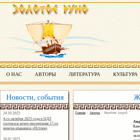
О НАС
АВТОРЫ
ЛИТЕРАТУРА
КУЛЬТУРА
Новости, события
Ж
24.10.2025
Главная
/
Авторы
/
Жеребнев Андрей
16:19:07
4-го октября 2025 года в ЦДЛ
Анд
состоялся вечер-презентация 17-го
Кам
номера альманаха «Истоки»
пое
экзо
20.02.2025