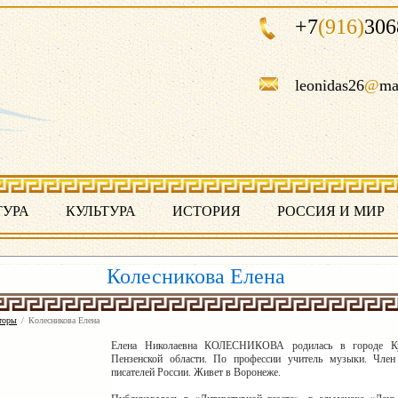
+7
(916)
306
leonidas26
@
ma
ТУРА
КУЛЬТУРА
ИСТОРИЯ
РОССИЯ И МИР
Колесникова Елена
торы
/
Колесникова Елена
Елена Николаевна КОЛЕСНИКОВА
родилась в городе К
Пензенской области. По профессии учитель музыки.
Член
писателей России. Живет в Воронеже.