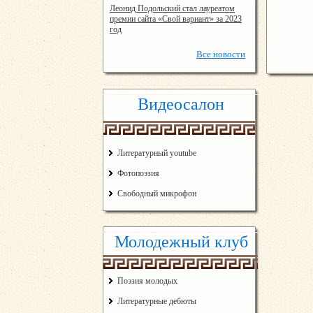
17:24:00
Леонид Подольский стал лауреатом
премии сайта «Свой вариант» за 2023
год
Все
новости
Видеосалон
Литературный youtube
Фотопоэзия
Свободный микрофон
Молодежный клуб
Поэзия молодых
Литературные дебюты